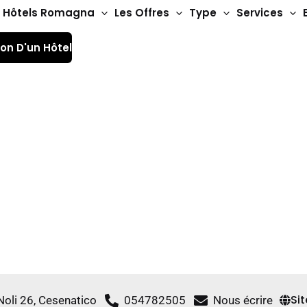
Hôtels Romagna
Les Offres
Type
Services
ion D'un Hôtel
Hôtels 3 étoiles
tel Abel & Résidence
Si
Noli 26, Cesenatico
054782505
Nous écrire