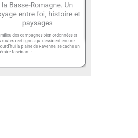
la Basse-Romagne. Un
Rimi
oyage entre foi, histoire et
La Piazza Ferrari est l'u
paysages
places de Rimini, située a
Elle porte le nom du scul
 milieu des campagnes bien ordonnées et
 routes rectilignes qui dessinent encore
ourd’hui la plaine de Ravenne, se cache un
néraire fascinant :