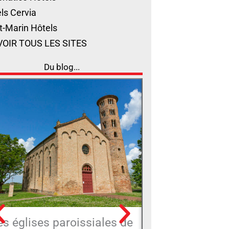
ls Cervia
t-Marin Hôtels
VOIR TOUS LES SITES
Du blog...
es églises paroissiales de
Piazza Luigi