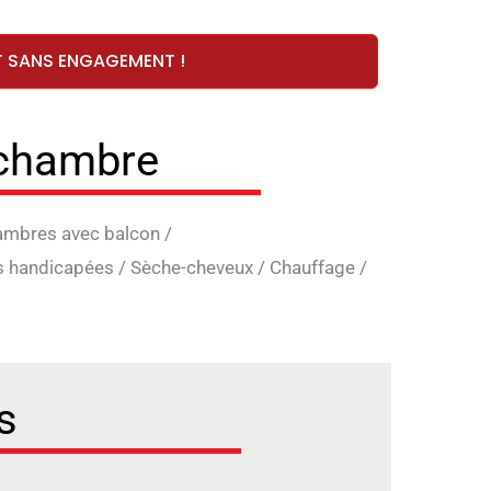
T SANS ENGAGEMENT !
 chambre
mbres avec balcon
/
s handicapées
/
Sèche-cheveux
/
Chauffage
/
s