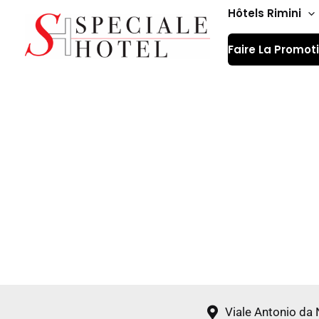
Aller
Hôtels Rimini
au
Faire La Promot
contenu
Hô
Viale Antonio da 