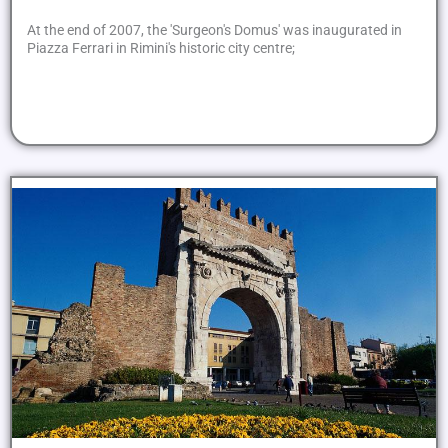
At the end of 2007, the 'Surgeon's Domus' was inaugurated in
Piazza Ferrari in Rimini's historic city centre;