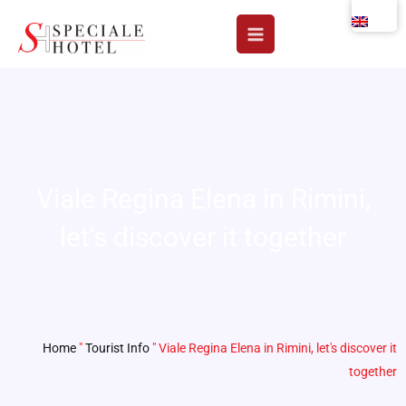
Skip
to
content
Viale Regina Elena in Rimini,
let's discover it together
Home
"
Tourist Info
"
Viale Regina Elena in Rimini, let's discover it
together