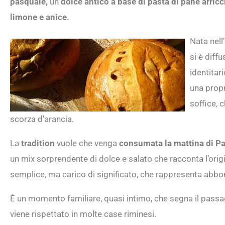
pasquale,
un
dolce antico a base di pasta di pane arric
limone e anice.
Nata nell
si è diff
identitar
una propri
soffice, 
scorza d’arancia.
La
tradition
vuole che venga
consumata la mattina di P
un mix sorprendente di dolce e salato che racconta l’ori
semplice, ma carico di significato, che rappresenta abbon
È un momento familiare, quasi intimo, che segna il passa
viene rispettato in molte case riminesi.