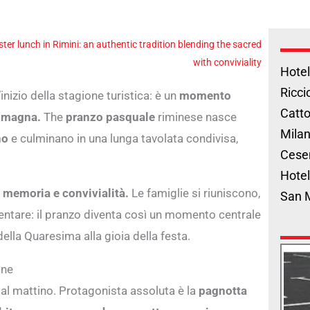
ter lunch in Rimini: an authentic tradition blending the sacred
with conviviality
Hotel
Ricci
inizio della stagione turistica: è un
momento
Catto
Romagna.
The
pranzo pasquale
riminese nasce
Milan
no
e culminano in una lunga tavolata condivisa,
Cese
Hotel
 memoria e convivialità.
Le famiglie si riuniscono,
San 
lentare: il pranzo diventa così un momento centrale
della Quaresima alla gioia della festa.
one
 al mattino. Protagonista assoluta è la
pagnotta