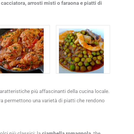
 cacciatora, arrosti misti o faraona e piatti di
atteristiche più affascinanti della cucina locale.
rra permettono una varietà di piatti che rendono
lci più classici: la
ciambella romagnola,
the