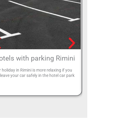
otels with parking Rimini
Hotel with ga
 holiday in Rimini is more relaxing if you
After a busy day of inte
leave your car safely in the hotel car park
exploration, finally a bit
what's