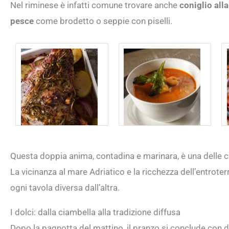
Nel riminese è infatti comune trovare anche
coniglio alla
pesce
come brodetto o seppie con piselli.
Questa doppia anima, contadina e marinara, è una delle car
La vicinanza al mare Adriatico e la ricchezza dell’entrote
ogni tavola diversa dall’altra.
I dolci: dalla ciambella alla tradizione diffusa
Dopo la pagnotta del mattino, il pranzo si conclude con do