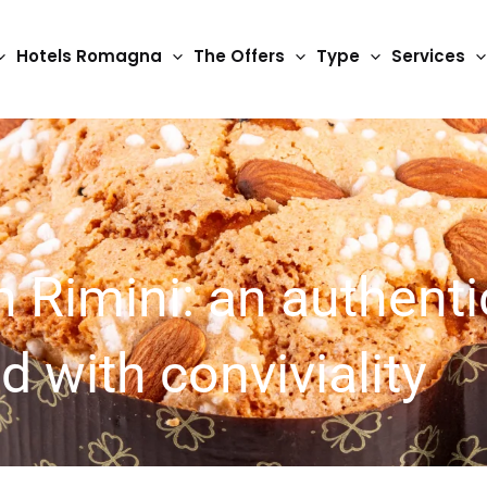
Hotels Romagna
The Offers
Type
Services
 Rimini: an authentic
d with conviviality