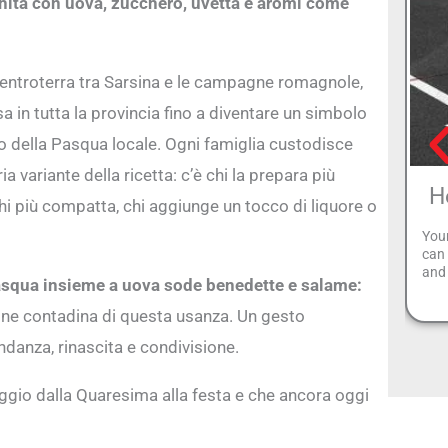
chita con uova, zucchero, uvetta e aromi come
’entroterra tra Sarsina e le campagne romagnole,
usa in tutta la provincia fino a diventare un simbolo
io della Pasqua locale. Ogni famiglia custodisce
a variante della ricetta: c’è chi la prepara più
H
chi più compatta, chi aggiunge un tocco di liquore o
Your
can 
and
asqua insieme a uova sode benedette e salame:
gine contadina di questa usanza. Un gesto
danza, rinascita e condivisione.
ggio dalla Quaresima alla festa e che ancora oggi