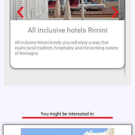
All inclusive hotels Rimini
All-inclusive Rimini hotels: you will enjoy a stay that
exalts local tradition, hospitality and the exciting cuisine
Wh
of Romagna.
ta
of
You might be interested in: