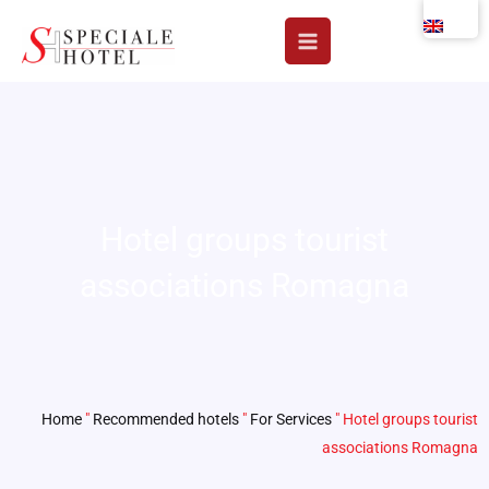
Skip
to
content
Hotel groups tourist
associations Romagna
Home
"
Recommended hotels
"
For Services
"
Hotel groups tourist
associations Romagna