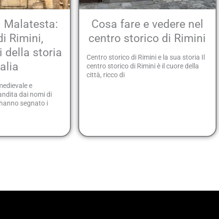
a Malatesta:
Cosa fare e vedere nel
di Rimini,
centro storico di Rimini
 della storia
Centro storico di Rimini e la sua storia Il
talia
centro storico di Rimini è il cuore della
città, ricco di
 medievale e
andita dai nomi di
 hanno segnato i