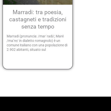
Marradi: tra poesia,
castagneti e tradizioni
senza tempo
Marradi (pronuncia: /marˈradi/; Maré
/ma’re/ in dialetto romagnolo) è un
comune italiano con una popolazione di
2.902 abitanti, situato sul