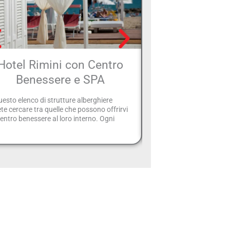
Hotel Rimini con Centro
Hotel con sala
Benessere e SPA
convegni
uesto elenco di strutture alberghiere
Di seguito trovate un ele
te cercare tra quelle che possono offrirvi
predispongono sale adeg
entro benessere al loro interno. Ogni
e convegni, capaci di osp