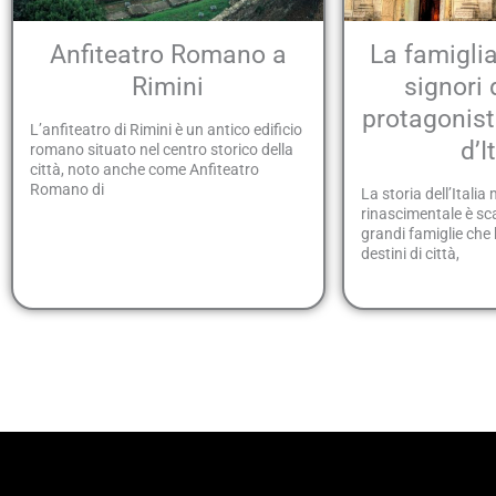
Anfiteatro Romano a
La famigli
Rimini
signori 
protagonisti
L’anfiteatro di Rimini è un antico edificio
d’I
romano situato nel centro storico della
città, noto anche come Anfiteatro
Romano di
La storia dell’Italia
rinascimentale è sc
grandi famiglie che
destini di città,