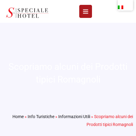
Vai
al
contenuto
Scopriamo alcuni dei Prodotti
tipici Romagnoli
Home
»
Info Turistiche
»
Informazioni Utili
»
Scopriamo alcuni dei
Prodotti tipici Romagnoli