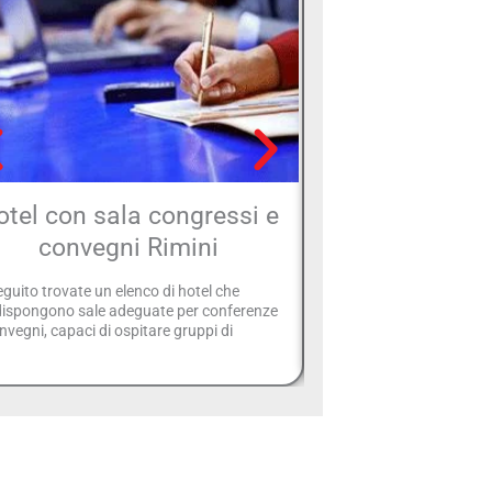
otel con sala congressi e
Hotel con ri
convegni Rimini
Rimi
eguito trovate un elenco di hotel che
Rimini è una città affasc
dispongono sale adeguate per conferenze
autunno e in inverno, una
nvegni, capaci di ospitare gruppi di
solo mare, ma anche