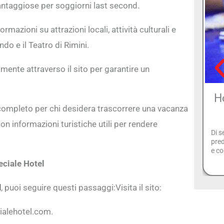
antaggiose per soggiorni last second.
rmazioni su attrazioni locali, attività culturali e
do e il Teatro di Rimini.
amente attraverso il sito per garantire un
H
o completo per chi desidera trascorrere una vacanza
on informazioni turistiche utili per rendere
Di s
pre
e co
eciale Hotel
l
, puoi seguire questi passaggi:Visita il sito:
cialehotel.com.