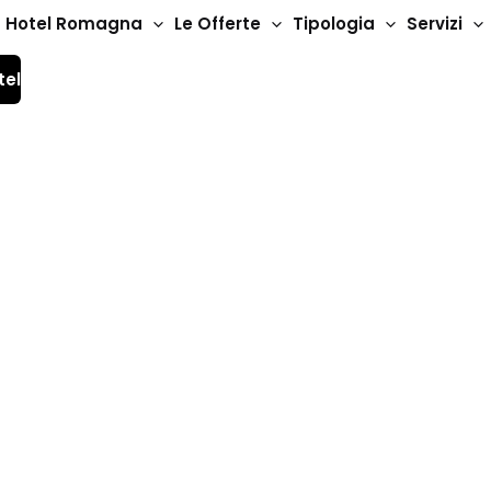
Hotel Romagna
Le Offerte
Tipologia
Servizi
tel
rtale turistico di Rim