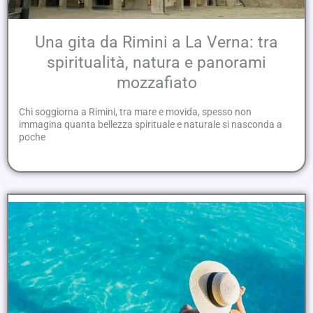
Una gita da Rimini a La Verna: tra
spiritualità, natura e panorami
mozzafiato
Chi soggiorna a Rimini, tra mare e movida, spesso non
immagina quanta bellezza spirituale e naturale si nasconda a
poche