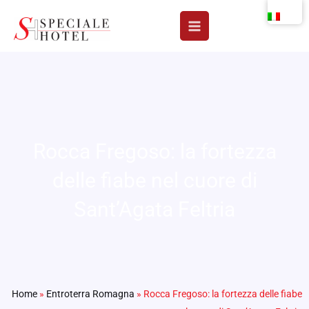
Vai
al
contenuto
Rocca Fregoso: la fortezza
delle fiabe nel cuore di
Sant’Agata Feltria
Home
»
Entroterra Romagna
»
Rocca Fregoso: la fortezza delle fiabe