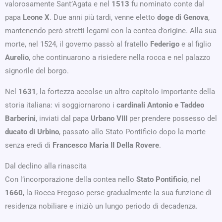
valorosamente Sant’Agata e nel
1513
fu nominato conte dal
papa
Leone X
. Due anni più tardi, venne eletto
doge di Genova
,
mantenendo però stretti legami con la contea d’origine. Alla sua
morte, nel 1524, il governo passò al fratello
Federigo
e al figlio
Aurelio
, che continuarono a risiedere nella rocca e nel palazzo
signorile del borgo.
Nel
1631
, la fortezza accolse un altro capitolo importante della
storia italiana: vi soggiornarono i
cardinali Antonio e Taddeo
Barberini
, inviati dal papa
Urbano VIII
per prendere possesso del
ducato di Urbino
, passato allo Stato Pontificio dopo la morte
senza eredi di
Francesco Maria II Della Rovere
.
Dal declino alla rinascita
Con l’incorporazione della contea nello
Stato Pontificio
, nel
1660
, la Rocca Fregoso perse gradualmente la sua funzione di
residenza nobiliare e iniziò un lungo periodo di decadenza.