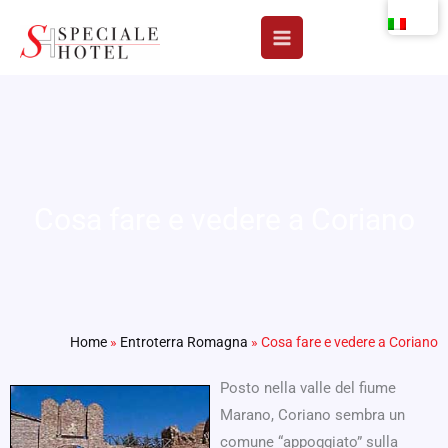
Vai
al
contenuto
Cosa fare e vedere a Coriano
Home
»
Entroterra Romagna
»
Cosa fare e vedere a Coriano
Posto nella valle del fiume
Marano, Coriano sembra un
comune “appoggiato” sulla