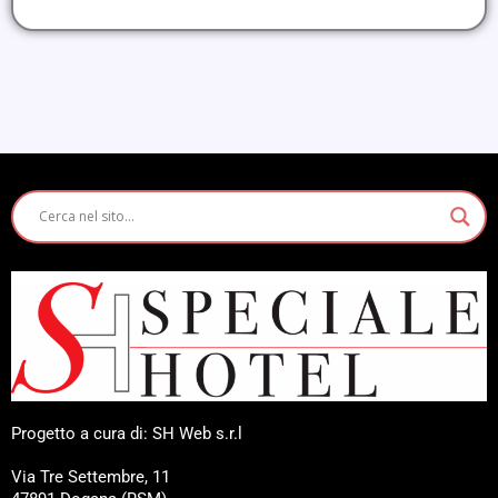
Progetto a cura di: SH Web s.r.l
Via Tre Settembre, 11