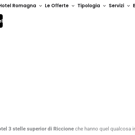
Hotel Romagna
Le Offerte
Tipologia
Servizi
el
perior Riccione
tel 3 stelle superior di Riccione
che hanno quel qualcosa in