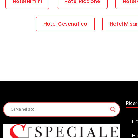
Hotel Rimini
Hotel Riccione
Hotel 
Hotel Cesenatico
Hotel Misa
Ricer
Ho
Ho