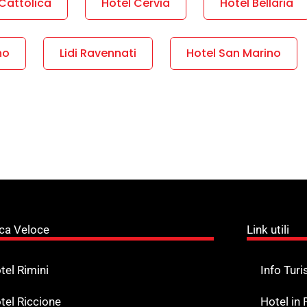
Cattolica
Hotel Cervia
Hotel Bellaria
no
Lidi Ravennati
Hotel San Marino
ca Veloce
Link utili
tel Rimini
Info Turi
tel Riccione
Hotel in