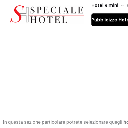
Vai
Hotel Rimini
al
Pubblicizza Hot
contenuto
Hotel tre stelle su
In questa sezione particolare potrete selezionare quegli
ho