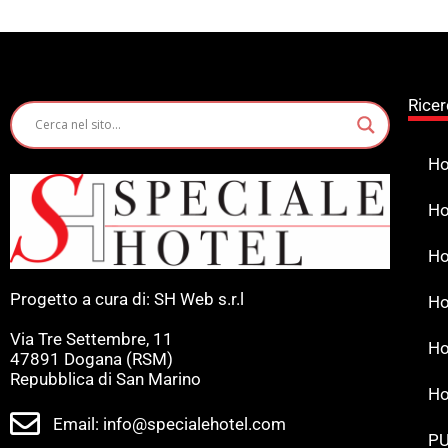
Ricer
Ho
Ho
Ho
Progetto a cura di: SH Web s.r.l
Ho
Via Tre Settembre, 11
Ho
47891 Dogana (RSM)
Repubblica di San Marino
Ho
Email: info@specialehotel.com
PU