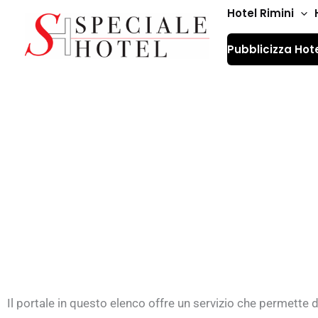
Vai
Hotel Rimini
al
Pubblicizza Hot
contenuto
Hotel con sconti p
Il portale in questo elenco offre un servizio che permette d