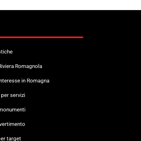
stiche
 Riviera Romagnola
 Interesse in Romagna
 per servizi
 monumenti
ivertimento
er target