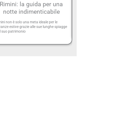
Rimini: la guida per una
animali i
notte indimenticabile
La Riviera Romagnola è 
accettare cani e animali?
ini non è solo una meta ideale per le
Romagnola, situata sulla
anze estive grazie alle sue lunghe spiagge
dell’Italia, è generalment
l suo patrimonio