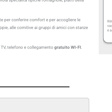
vola specialità tipiche romagnole, piatti della
te per conferire comfort e per accogliere le
Rim
vac
oppie, alle comitive ai gruppi di amici con stanze
e a
e, TV, telefono e collegamento
gratuito WI-FI
.