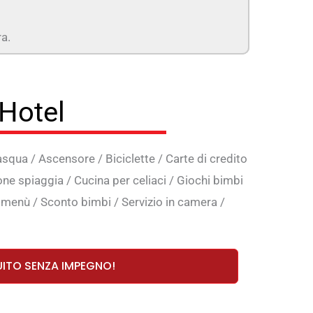
ra.
 Hotel
asqua
/
Ascensore
/
Biciclette
/
Carte di credito
one spiaggia
/
Cucina per celiaci
/
Giochi bimbi
a menù
/
Sconto bimbi
/
Servizio in camera
/
UITO SENZA IMPEGNO!