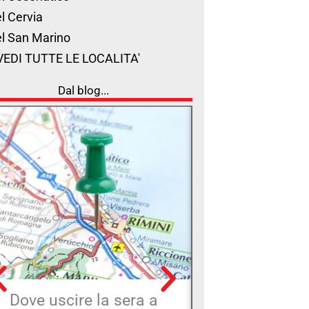
l Cervia
l San Marino
VEDI TUTTE LE LOCALITA'
Dal blog...
Dove uscire la sera a
Hotel che 