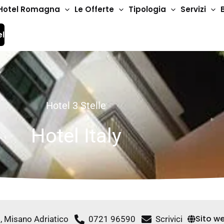
Hotel Romagna
Le Offerte
Tipologia
Servizi
el
Hotel 3 Stelle
Hotel Italy
Sito w
6, Misano Adriatico
0721 96590
Scrivici