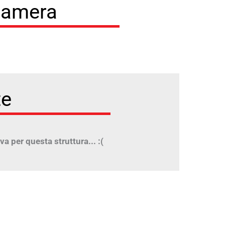
 Camera
te
va per questa struttura... :(