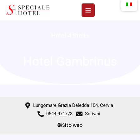
Vai
al
contenuto
Hotel 4 Stelle
Hotel Gambrinus
Lungomare Grazia Deledda 104, Cervia
0544 971773
Scrivici
Sito web