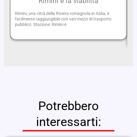
Rimini e la viabilità
Rimini, una città della Riviera romagnola in Italia, è
facilmente raggiungibile con vari mezzi di trasporto
Ne
pubblico. Stazione: Rimini è
Ra
tr
Potrebbero
interessarti: