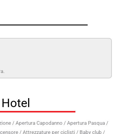
ra.
n Hotel
zione
/
Apertura Capodanno
/
Apertura Pasqua
/
censore
/
Attrezzature per ciclisti
/
Baby club
/