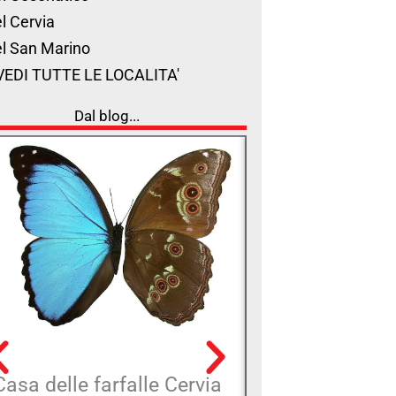
l Cervia
l San Marino
VEDI TUTTE LE LOCALITA'
Dal blog...
Casa delle farfalle Cervia
Cosa Vedere a 