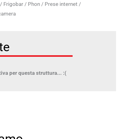
/
Frigobar
/
Phon
/
Prese internet
/
 camera
te
iva per questa struttura... :(
iamo