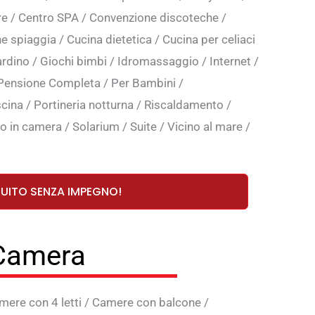
re
/
Centro SPA
/
Convenzione discoteche
/
e spiaggia
/
Cucina dietetica
/
Cucina per celiaci
ardino
/
Giochi bimbi
/
Idromassaggio
/
Internet
/
Pensione Completa
/
Per Bambini
/
scina
/
Portineria notturna
/
Riscaldamento
/
io in camera
/
Solarium
/
Suite
/
Vicino al mare
/
TUITO SENZA IMPEGNO!
 Camera
mere con 4 letti
/
Camere con balcone
/