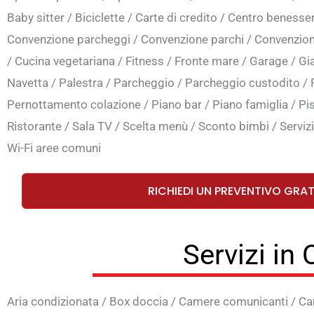
Baby sitter
/
Biciclette
/
Carte di credito
/
Centro benesse
Convenzione parcheggi
/
Convenzione parchi
/
Convenzion
/
Cucina vegetariana
/
Fitness
/
Fronte mare
/
Garage
/
Gi
Navetta
/
Palestra
/
Parcheggio
/
Parcheggio custodito
/
Pernottamento colazione
/
Piano bar
/
Piano famiglia
/
Pi
Ristorante
/
Sala TV
/
Scelta menù
/
Sconto bimbi
/
Serviz
Wi-Fi aree comuni
RICHIEDI UN PREVENTIVO GRA
Servizi in
Aria condizionata
/
Box doccia
/
Camere comunicanti
/
Ca