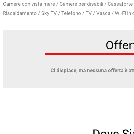
Camere con vista mare
/
Camere per disabili
/
Cassaforte
Riscaldamento
/
Sky TV
/
Telefono
/
TV
/
Vasca
/
Wi-Fi in
Offer
Ci dispiace, ma nessuna offerta è att
Dove S