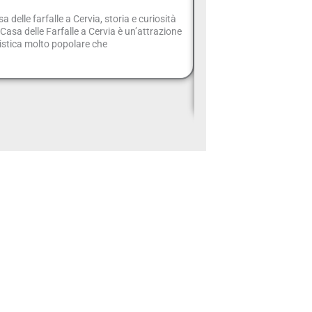
Giorno: un 
a delle farfalle a Cervia, storia e curiosità
comp
Casa delle Farfalle a Cervia è un’attrazione
istica molto popolare che
Se hai solo un giorno per
temere: la città offre un 
storia, cultura, mare