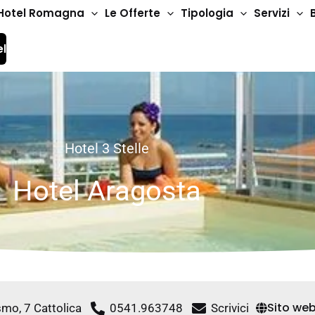
Hotel Romagna
Le Offerte
Tipologia
Servizi
el
Hotel 3 Stelle
Hotel Aragosta
Sito we
smo, 7 Cattolica
0541.963748
Scrivici