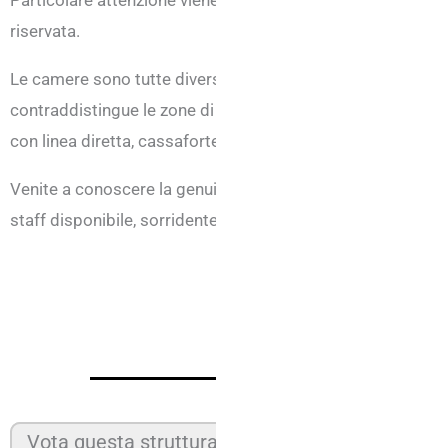
Particolare attenzione viene data agli ospiti più piccoli, per 
riservata.
Le camere sono tutte diverse una dall’altra e sono state a
contraddistingue le zone di mare. Tutte dispongono di: balc
con linea diretta, cassaforte, TV Sat.
Venite a conoscere la genuinità romagnola soggiornando al
staff disponibile, sorridente e cortese e un’atmosfera che 
Vota questa struttura: