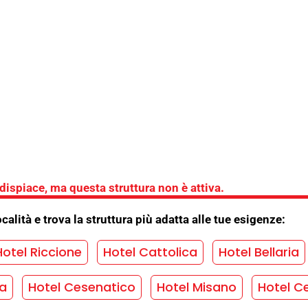
pia
dei
ra.
 Hotel
arte di credito
/
Convenzione parchi
/
 dispiace, ma questa struttura non è attiva.
gio
/
Pernottamento colazione
/
ocalità e trova la struttura più adatta alle tue esigenze:
mbi
/
Solarium
/
Vicino al mare
Hotel Riccione
Hotel Cattolica
Hotel Bellaria
UITO SENZA IMPEGNO!
ma
Hotel Cesenatico
Hotel Misano
Hotel Ce