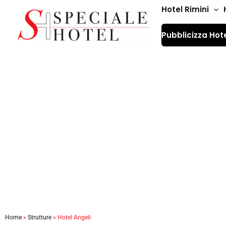
Vai
Hotel Rimini
al
Pubblicizza Hot
contenuto
Home
»
Strutture
»
Hotel Angeli