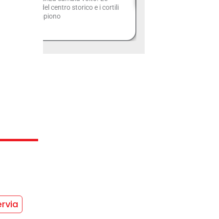
zze, le strade del centro storico e i cortili
 palazzi si riempiono
rvia