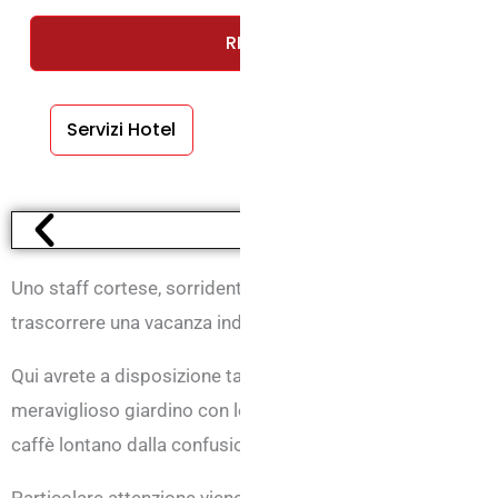
RICHIEDI UN PREVENTIVO GRAT
Servizi Hotel
Servizi Camere
Uno staff cortese, sorridente e disponibile vi accoglierà all
trascorrere una vacanza indimenticabile all’insegna del rela
Qui avrete a disposizione tantissimi comfort tra cui: parche
meraviglioso giardino con lettini, un vero angolo di parad
caffè lontano dalla confusione.