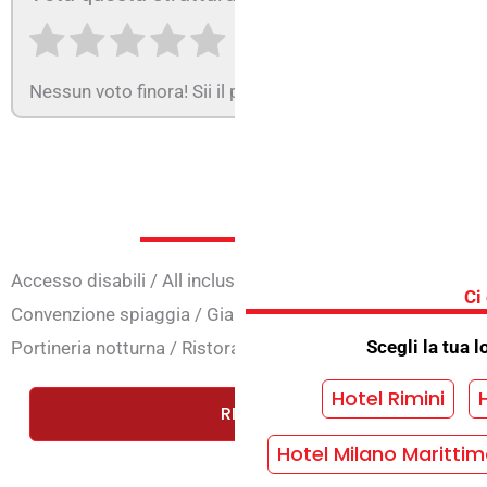
Nessun voto finora! Sii il primo a valutare questa struttu
Servizi in
Accesso disabili
/
All inclusive
/
Ascensore
/
Biciclette
/
C
Ci
Convenzione spiaggia
/
Giardino
/
Giochi bimbi
/
Parcheg
Scegli la tua l
Portineria notturna
/
Ristorante
/
Scelta menù
/
Sconto bi
Hotel Rimini
RICHIEDI UN PREVENTIVO GRAT
Hotel Milano Maritti