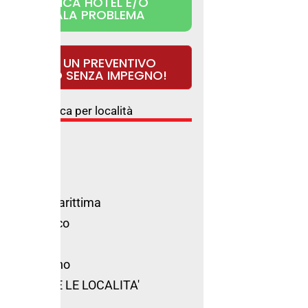
RIVENDICA HOTEL E/O
SEGNALA PROBLEMA
RICHIEDI UN PREVENTIVO
GRATUITO SENZA IMPEGNO!
Ricerca per località
l Rimini
l Riccione
l Cattolica
l Milano Marittima
l Cesenatico
l Cervia
l San Marino
VEDI TUTTE LE LOCALITA'