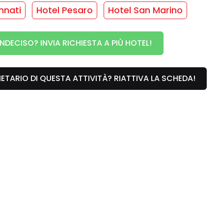
 Camera
nnati
Hotel Pesaro
Hotel San Marino
INDECISO? INVIA RICHIESTA A PIÙ HOTEL!
sta mare
/
Cassaforte
/
Telefono
/
TV
RIETARIO DI QUESTA ATTIVITÀ? RIATTIVA LA SCHEDA!
te
va per questa struttura... :(