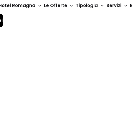
Hotel Romagna
Le Offerte
Tipologia
Servizi
el
Hotel 3 Stelle
Hotel Angeli