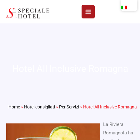
Vai
al
contenuto
Hotel All Inclusive Romagna
Home
»
Hotel consigliati
»
Per Servizi
»
Hotel All Inclusive Romagna
La Riviera
Romagnola ha