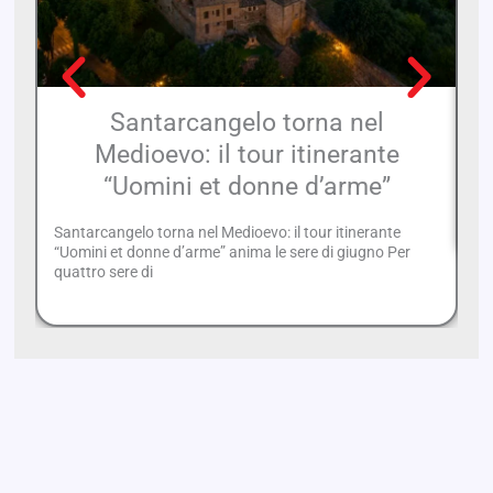
Santarcangelo torna nel
Medioevo: il tour itinerante
Af
“Uomini et donne d’arme”
si
im
Santarcangelo torna nel Medioevo: il tour itinerante
“Uomini et donne d’arme” anima le sere di giugno Per
quattro sere di