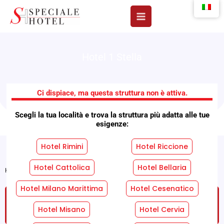
Vai
al
contenuto
Hotel 1 Stella
Albergo Villalma
Ci dispiace, ma questa struttura non è attiva.
Scegli la tua località e trova la struttura più adatta alle tue
esigenze:
Hotel Rimini
Hotel Riccione
Hotel Cattolica
Hotel Bellaria
Home
»
Strutture
»
Albergo Villalma
Hotel Milano Marittima
Hotel Cesenatico
RICHIEDI UN PREVENTIVO GRATUITO SENZA
IMPEGNO!
Hotel Misano
Hotel Cervia