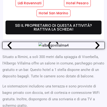
Lidi Ravennati
Hotel Pesaro
Servizi Hotel
Servizi Camere
Hotel San Marino
SEI IL PROPRIETARIO DI QUESTA ATTIVITÀ?
Dove Siamo
Offerte
RIATTIVA LA SCHEDA!
Situato a Rimini, a soli 300 metri dalla spiaggia di Viserbella,
l’Albergo Villalma offre un salone in comune, parcheggio privato
gratuito e un bar. Questo hotel a 1 stella dispone anche di un
deposito bagagli. Tutte le camere sono dotate di balcone.
Le sistemazioni includono una terrazza e sono provviste di
bagno privato con doccia, set di cortesia e connessione WiFi
gratuita. Inoltre, dispongono di una scrivania e di una TV a
schermo piatto.