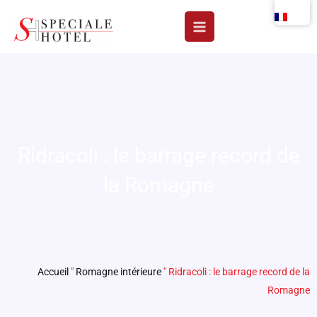
Aller
au
contenu
Ridracoli : le barrage record de
la Romagne
Accueil
"
Romagne intérieure
"
Ridracoli : le barrage record de la
Romagne