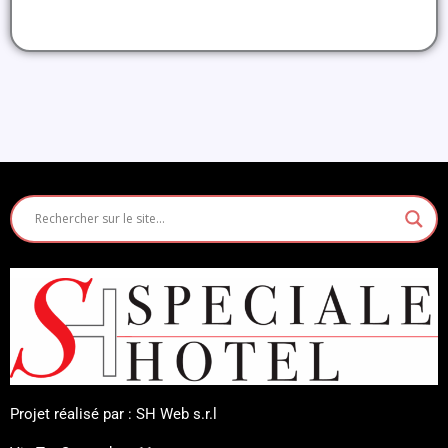
Projet réalisé par : SH Web s.r.l