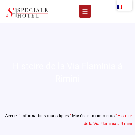
Aller
au
contenu
Histoire de la Via Flaminia à
Rimini
Accueil
"
Informations touristiques
"
Musées et monuments
"
Histoire
de la Via Flaminia à Rimini