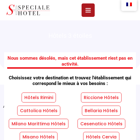
Aller
au
contenu
Hôtels 3 étoiles
Hôtels Windsor
Nous sommes désolés, mais cet établissement n'est pas en
activité.
Choisissez votre destination et trouvez l'établissement qui
correspond le mieux à vos besoins :
Hôtels Rimini
Riccione Hôtels
Accueil
"
Installations
"
Hôtels Windsor
Cattolica Hôtels
Bellaria Hôtels
Services Hôteliers
Services En Chambre
Milano Marittima Hôtels
Cesenatico Hôtels
Misano Hôtels
Hôtels Cervia