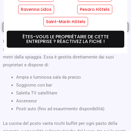
Où Nous Sommes
Offres
Ravenna Lidos
Pesaro Hôtels
Saint-Marin Hôtels
ÊTES-VOUS LE PROPRIÉTAIRE DE CETTE
ENTREPRISE ? RÉACTIVEZ LA FICHE !
L’Hotel Windsor di Miramare è una struttura luminosa e
accogliente, situata in una zona tranquilla a poco più di 100
metri dalla spiaggia. Essa è gestita direttamente dai suoi
proprietari e dispone di:
Ampia e luminosa sala da pranzo
Soggiorno con bar
Saletta TV satellitare
Ascenseur
Posti auto (fino ad esaurimento disponibilità)
La cucina del posto vanta ricchi buffet per ogni pasto della