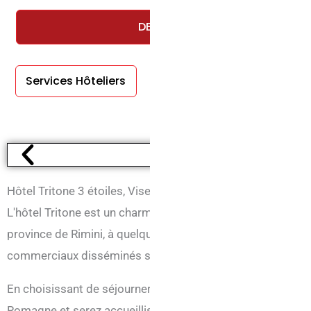
DEMANDEZ UN DEVIS GRATUIT E
Services Hôteliers
Services En
Chambre
Hôtel Tritone 3 étoiles, Viserba di Rimini
L'hôtel Tritone est un charmant hôtel 3 étoiles situé dans 
province de Rimini, à quelques kilomètres du centre histori
commerciaux disséminés sur son territoire.
En choisissant de séjourner à l’
Hôtel Tritone
Vous aurez la
Romagne et serez accueillis avec l'hospitalité caractéristi