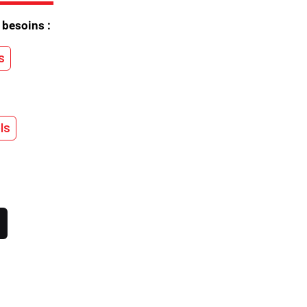
 besoins :
s
ls