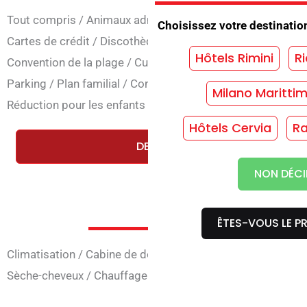
Tout compris
/
Animaux admis
/
Ouverture des ponts
/
Cl
Choisissez votre destinatio
Cartes de crédit
/
Discothèques de congrès
/
Accord de s
Hôtels Rimini
Ri
Convention de la plage
/
Cuisine végétarienne
/
Front de m
Parking
/
Plan familial
/
Concierge de nuit
/
Restaurant
/
S
Milano Maritti
Réduction pour les enfants
/
Près de la mer
/
Wi-Fi dans 
Hôtels Cervia
Ra
DEMANDEZ UN DEVIS GRATUIT E
NON DÉCI
Services en
ÊTES-VOUS LE PR
Climatisation
/
Cabine de douche
/
Chambres avec balcon
Sèche-cheveux
/
Chauffage
/
Téléphone
/
TV
/
Wi-Fi dans 