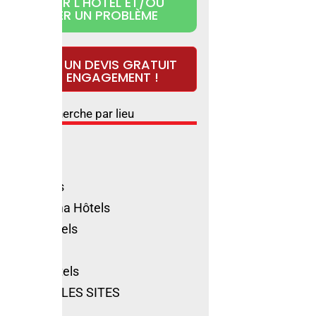
RÉCLAMER L'HÔTEL ET/OU
SIGNALER UN PROBLÈME
DEMANDEZ UN DEVIS GRATUIT
ET SANS ENGAGEMENT !
Recherche par lieu
ls Rimini
ione Hôtels
olica Hôtels
no Marittima Hôtels
natico Hôtels
ls Cervia
t-Marin Hôtels
VOIR TOUS LES SITES