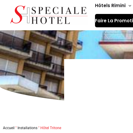
Aller
Hôtels Rimini
au
Faire La Promot
contenu
Accueil
"
Installations
"
Hôtel Tritone