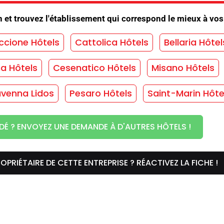
imatisation
/
Ascenseur
/
Bicyclettes
/
n et trouvez l'établissement qui correspond le mieux à vos
tationnement
/
Convention sur les parcs
/
ccione Hôtels
Cattolica Hôtels
Bellaria Hôtel
er
/
Jardin
/
Jeux pour enfants
/
Internet
/
alle de télévision
/
Sélection du menu
/
ma Hôtels
Cesenatico Hôtels
Misano Hôtels
les espaces communs
venna Lidos
Pesaro Hôtels
Saint-Marin Hôte
T SANS ENGAGEMENT !
DÉ ? ENVOYEZ UNE DEMANDE À D'AUTRES HÔTELS !
 chambre
OPRIÉTAIRE DE CETTE ENTREPRISE ? RÉACTIVEZ LA FICHE !
/
Chambres avec vue sur la mer
/
Sûr
/
les chambres