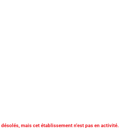
er cette structure.
 l'hôtel
solés, mais cet établissement n'est pas en activité.