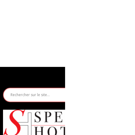
Rech
Hô
Ri
Mi