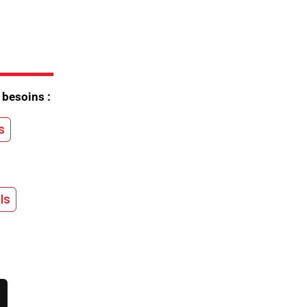
 besoins :
s
ls