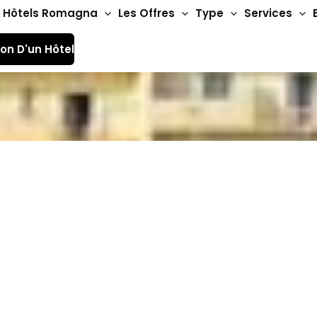
Hôtels Romagna
Les Offres
Type
Services
ion D'un Hôtel
Hôtels 3 étoiles
rancisco Beach Hôtels