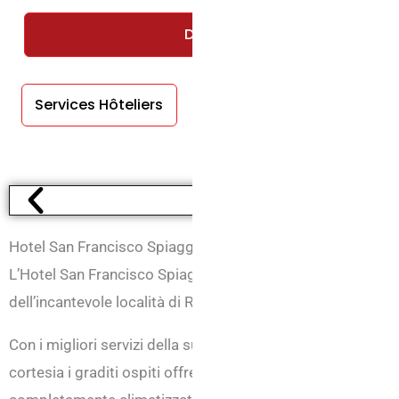
DEMANDEZ UN DEVIS GRATUIT 
Services Hôteliers
Services En
Chambre
Hotel San Francisco Spiaggia 3 stelle Rivazzurra di Rimini
L’Hotel San Francisco Spiaggia è un albergo a tre stelle c
dell’incantevole località di Rivazzurra di Rimini, “
direttamen
Con i migliori servizi della sua categoria l’Hotel San Fran
cortesia i graditi ospiti offrendo comfort selezionati com