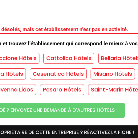
nimaux admis
/
Animation
/
Ouverture annuelle
/
erture pour les foires commerciales
/
solés, mais cet établissement n'est pas en activité.
ent pour les cyclistes
/
Baby club
/
Baby sitter
/
n et trouvez l'établissement qui correspond le mieux à vos
e SPA
/
Discothèques de congrès
/
vention de la plage
/
Cuisine diététique
/
ccione Hôtels
Cattolica Hôtels
Bellaria Hôtel
 à vélos/atelier
/
Fitness
/
Front de mer
/
Garage
vette
/
Gymnase
/
Parking
/
Parking sécurisé
/
ma Hôtels
Cesenatico Hôtels
Misano Hôtels
taurant
/
Salle de congrès
/
Salle de conférence
/
venna Lidos
Pesaro Hôtels
Saint-Marin Hôte
s enfants
/
Service en chambre
/
Solarium
/
DÉ ? ENVOYEZ UNE DEMANDE À D'AUTRES HÔTELS !
ET SANS ENGAGEMENT !
OPRIÉTAIRE DE CETTE ENTREPRISE ? RÉACTIVEZ LA FICHE !