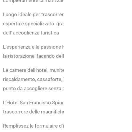
completamente climatizzate, sala congressi, area benesser
Luogo ideale per trascorrere ogni tipologia di vacanza, l’
esperta e specializzata grazie ad una lunga tradizione fami
dell’ accoglienza turistica
L’esperienza e la passione hanno portato i gestori dell’hote
la ristorazione, facendo dell’Hotel di Rivazzura di Rimini u
Le camere dell’hotel, munite di servizi privati con box docc
riscaldamento, cassaforte, Tv LDC e balcone privato, sono
punto da accogliere senza problemi gruppi di amici e famig
L’Hotel San Francisco Spiaggia è pronto ad accogliere con s
trascorrere delle magnifiche vacanze in Riviera Romagnola
Remplissez le formulaire d'information ci-dessous, faites