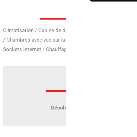
Services en
Climatisation
/
Cabine de douche
/
Chambres communica
/
Chambres avec vue sur la mer
/
Chambres pour personn
Sockets Internet
/
Chauffage
/
Téléphone
/
TV
/
Tub
/
Baig
Offr
Désolé, mais aucune offre n'est active