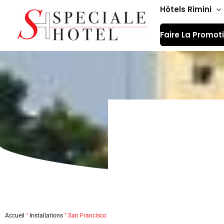
Aller
Hôtels Rimini
au
Faire La Promot
contenu
San F
Accueil
"
Installations
"
San Francisco Beach Hôtels