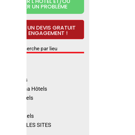
RÉCLAMER L'HÔTEL ET/OU
SIGNALER UN PROBLÈME
DEMANDEZ UN DEVIS GRATUIT
ET SANS ENGAGEMENT !
Recherche par lieu
ls Rimini
ione Hôtels
olica Hôtels
no Marittima Hôtels
natico Hôtels
ls Cervia
t-Marin Hôtels
VOIR TOUS LES SITES