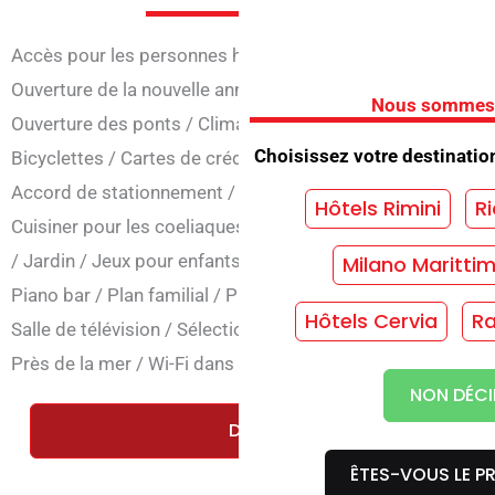
Accès pour les personnes handicapées
/
Tout compris
/
A
Ouverture de la nouvelle année
/
Ouverture à Pâques
/
Ouv
Nous sommes dé
Ouverture des ponts
/
Climatisation
/
Ascenseur
/
Équipem
Choisissez votre destinatio
Bicyclettes
/
Cartes de crédit
/
Centre de bien-être
/
Centr
Accord de stationnement
/
Convention sur les parcs
/
Con
Hôtels Rimini
Ri
Cuisiner pour les coeliaques
/
Cuisine végétarienne
/
Local
/
Jardin
/
Jeux pour enfants
/
Internet
/
Blanchisserie
/
Na
Milano Maritti
Piano bar
/
Plan familial
/
Piscine
/
Concierge de nuit
/
Res
Hôtels Cervia
Ra
Salle de télévision
/
Sélection du menu
/
Réduction pour le
Près de la mer
/
Wi-Fi dans les espaces communs
NON DÉCI
DEMANDEZ UN DEVIS GRATUIT 
ÊTES-VOUS LE PR