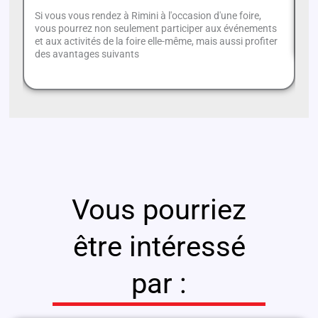
Si vous vous rendez à Rimini à l'occasion d'une foire,
Le
vous pourrez non seulement participer aux événements
pl
et aux activités de la foire elle-même, mais aussi profiter
des avantages suivants
Vous pourriez
être intéressé
par :