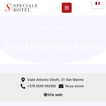
Aller
au
contenu
Hôtels 4 étoiles
Grand Hôtel San Marino
Viale Antonio Onofri, 31 San Marino
+378 0549 992400
Nous écrire
Site web