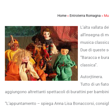
Home
»
Entroterra Romagna
»
Mus
L’alta vallata d
all’insegna di m
musica classica
Due di queste so
“Baracca e burat
classica”.
Autorjtinera.
Tutto di un fiato 
aggiungono altrettanti spettacoli di burattini per bambini
“L’appuntamento – spiega Anna Lisa Bonaccorsi, consiglie