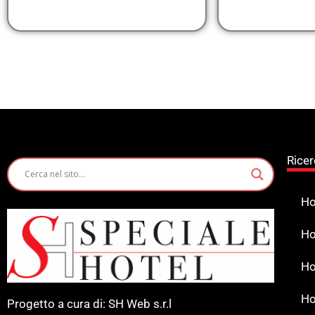
Ricer
Ho
Ho
Ho
Ho
Progetto a cura di: SH Web s.r.l