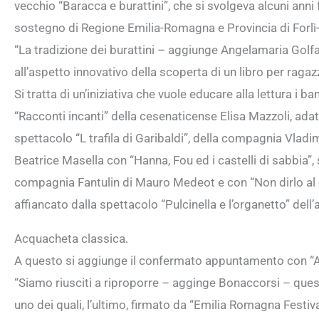
vecchio “Baracca e burattini”, che si svolgeva alcuni anni fa
sostegno di Regione Emilia-Romagna e Provincia di Forlì
“La tradizione dei burattini – aggiunge Angelamaria Golfar
all’aspetto innovativo della scoperta di un libro per ragazz
Si tratta di un’iniziativa che vuole educare alla lettura i ba
“Racconti incanti” della cesenaticense Elisa Mazzoli, adatto
spettacolo “L trafila di Garibaldi”, della compagnia Vladi
Beatrice Masella con “Hanna, Fou ed i castelli di sabbia”, 
compagnia Fantulin di Mauro Medeot e con “Non dirlo al co
affiancato dalla spettacolo “Pulcinella e l’organetto” dell
Acquacheta classica.
A questo si aggiunge il confermato appuntamento con “A
“Siamo riusciti a riproporre – agginge Bonaccorsi – ques
uno dei quali, l’ultimo, firmato da “Emilia Romagna Festiva