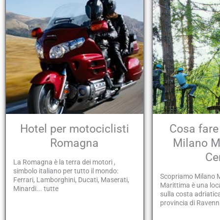
Hotel per motociclisti
Cosa fare
Romagna
Milano M
Ce
La Romagna è la terra dei motori ,
simbolo italiano per tutto il mondo:
Scopriamo Milano M
Ferrari, Lamborghini, Ducati, Maserati,
Marittima è una loca
Minardi... tutte
sulla costa adriatica 
provincia di Ravenna