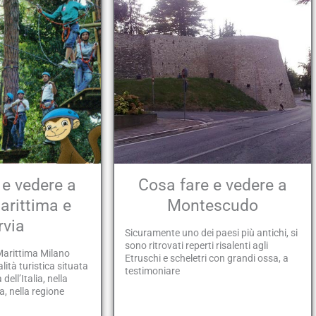
 e vedere a
Cosa fare e vedere a
arittima e
Montescudo
rvia
Sicuramente uno dei paesi più antichi, si
sono ritrovati reperti risalenti agli
arittima Milano
Etruschi e scheletri con grandi ossa, a
lità turistica situata
testimoniare
dell’Italia, nella
, nella regione