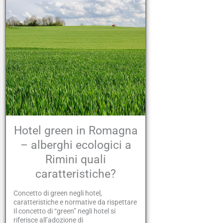
Hotel green in Romagna
– alberghi ecologici a
Rimini quali
caratteristiche?
Concetto di green negli hotel,
caratteristiche e normative da rispettare
Il concetto di “green” negli hotel si
riferisce all’adozione di