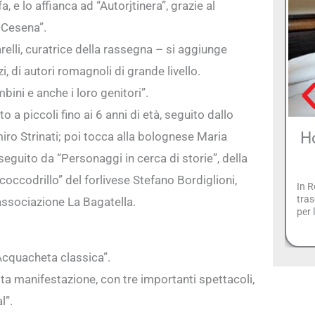
, e lo affianca ad “Autorjtinera”, grazie al
-Cesena”.
elli, curatrice della rassegna – si aggiunge
i, di autori romagnoli di grande livello.
mbini e anche i loro genitori”.
 a piccoli fino ai 6 anni di età, seguito dallo
Ho
miro Strinati; poi tocca alla bolognese Maria
seguito da “Personaggi in cerca di storie”, della
ccodrillo” del forlivese Stefano Bordiglioni,
In R
tras
’associazione La Bagatella.
per 
cquacheta classica”.
ta manifestazione, con tre importanti spettacoli,
l”.