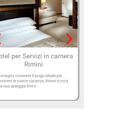
tel per Servizi in camera
Hotel Rimini
Rimini
Benesser
omagna troverete il luogo ideale per
In questo elenco di strut
correre le vostre vacanze, Rimini è nota
potete cercare tra quelle
la sua spiaggia fine e
un centro benessere al lo