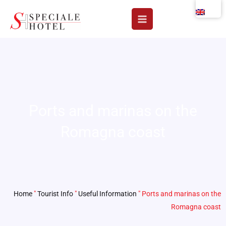
Skip
to
content
Ports and marinas on the
Romagna coast
Home
"
Tourist Info
"
Useful Information
"
Ports and marinas on the
Romagna coast