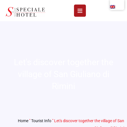
Skip
to
content
Let's discover together the
village of San Giuliano di
Rimini
Home
"
Tourist Info
"
Let's discover together the village of San