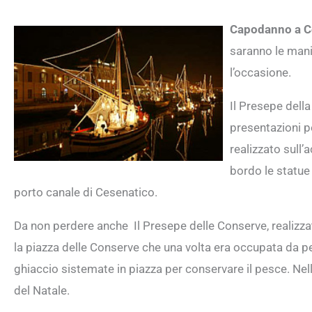
Capodanno a C
saranno le manif
l’occasione.
Il Presepe dell
presentazioni pe
realizzato sull
bordo le statue
porto canale di Cesenatico.
Da non perdere anche Il Presepe delle Conserve, realizza
la piazza delle Conserve che una volta era occupata da 
ghiaccio sistemate in piazza per conservare il pesce. Nella
del Natale.