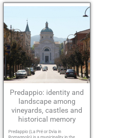
Predappio: identity and
landscape among
vineyards, castles and
historical memory
Predappio (La Pré or Dvìa in
Romagnolo) is a municipality in the