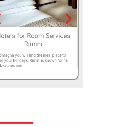
otels for Room Services
Hotels with Wi
Rimini
One of the many services 
Rimini is the possibility o
omagna you will find the ideal place to
the areas of the
d your holidays, Rimini is known for its
e beaches and