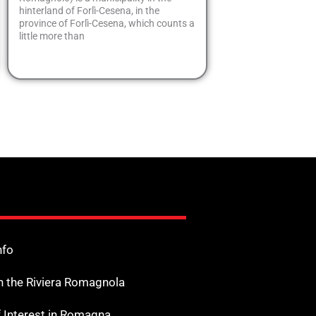
hinterland of Forlì-Cesena, in the
province of Forlì-Cesena, which counts a
little more than
nfo
n the Riviera Romagnola
f Interest in Romagna