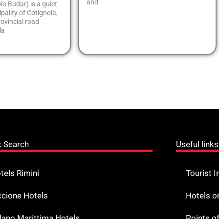
and
o Budar) is a quiet
pality of Cotignola,
rovincial road
la
k Search
Useful links
tels Rimini
Tourist I
ccione Hotels
Hotels o
lano Marittima Hotels
Points o