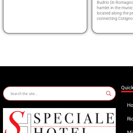
Budrio (in Romagnol
hamlet in the munici
located along the p
connecting Cotigno
Quic
Ho
Ri
Mi