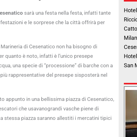
Hotel
esenatico
sarà una festa nella festa, infatti tante
Ricci
estazioni e le sorprese che la città offrirà per
Catto
Milan
a Marineria di Cesenatico non ha bisogno di
Cese
r quanto è noto, infatti è l’unico presepe
Hotel
San 
’acqua, una specie di “processione” di barche con a
 più rappresentative del presepe sisposterà nel
to appunto in una bellissima piazza di Cesenatico,
pescatori che usavanograndi vasche piene di
 stessa piazza saranno allestiti i mercatini tipici