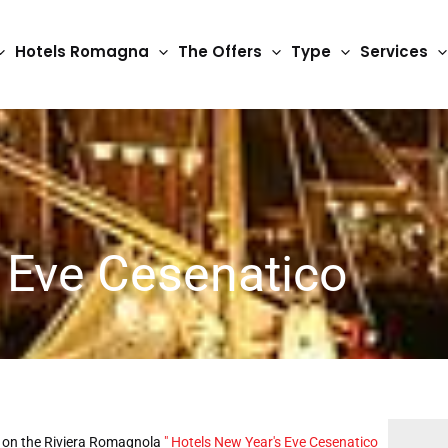
Hotels Romagna
The Offers
Type
Services
 Eve Cesenatico
 on the Riviera Romagnola
"
Hotels New Year's Eve Cesenatico