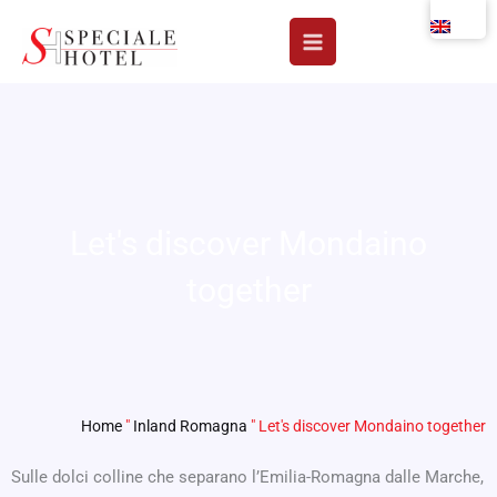
Skip
to
content
Let's discover Mondaino
together
Home
"
Inland Romagna
"
Let's discover Mondaino together
Sulle dolci colline che separano l’Emilia-Romagna dalle Marche,