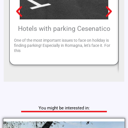
Hotels with parking Cesenatico
One of the most important issues to face on holiday is
finding parking! Especially in Romagna, let's face it. For
If
this
op
th
You might be interested in: