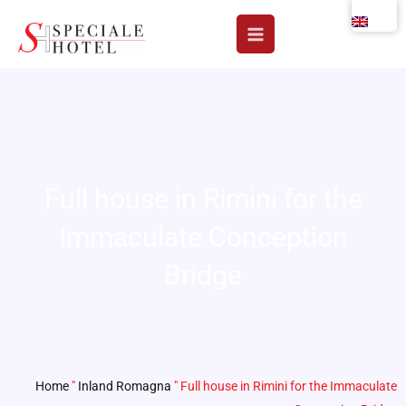
Skip
to
content
Full house in Rimini for the
Immaculate Conception
Bridge
Home
"
Inland Romagna
"
Full house in Rimini for the Immaculate