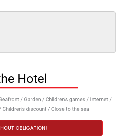
the Hotel
Seafront
/
Garden
/
Children's games
/
Internet
/
/
Children's discount
/
Close to the sea
THOUT OBLIGATION!