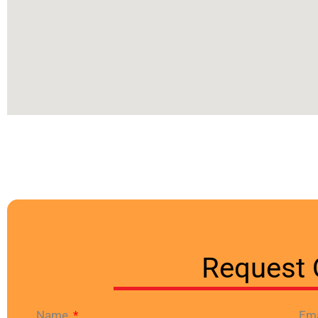
Request 
Name
Em