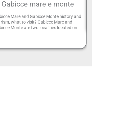
Gabicce mare e monte
The Ministry of Tourism
initiative in favour of al
bicce Mare and Gabicce Monte history and
to be able to make a
rism, what to visit? Gabicce Mare and
icce Monte are two localities located on
e