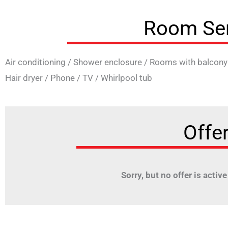
Room Ser
Air conditioning
/
Shower enclosure
/
Rooms with balcony
Hair dryer
/
Phone
/
TV
/
Whirlpool tub
Offe
Sorry, but no offer is active f