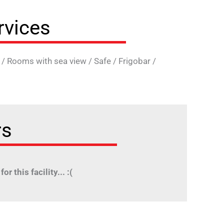
vices
/
Rooms with sea view
/
Safe
/
Frigobar
/
rs
or this facility... :(