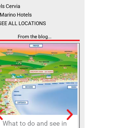
ls Cervia
Marino Hotels
SEE ALL LOCATIONS
From the blog...
What to do and see in
Holiday V