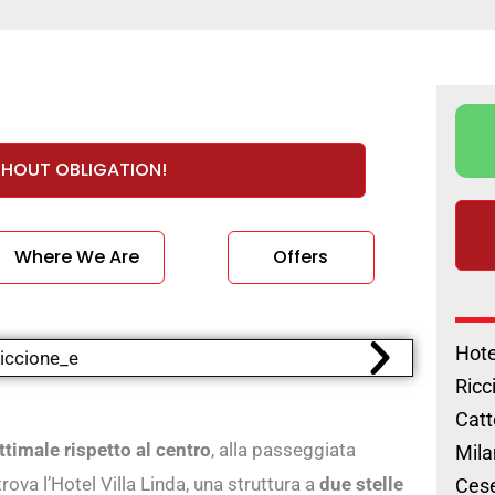
THOUT OBLIGATION!
Where We Are
Offers
Hote
Ricc
Catt
timale rispetto al centro
, alla passeggiata
Mila
 trova l’Hotel Villa Linda, una struttura a
due stelle
Cese