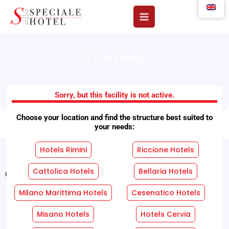
Skip
to
content
3 Star Hotels
Hotel Rosy
Sorry, but this facility is not active.
Choose your location and find the structure best suited to
your needs:
Hotels Rimini
Riccione Hotels
Cattolica Hotels
Bellaria Hotels
Home
"
Facilities
"
Hotel Rosy
Milano Marittima Hotels
Cesenatico Hotels
REQUEST A FREE QUOTE WITHOUT OBLIGATION!
Misano Hotels
Hotels Cervia