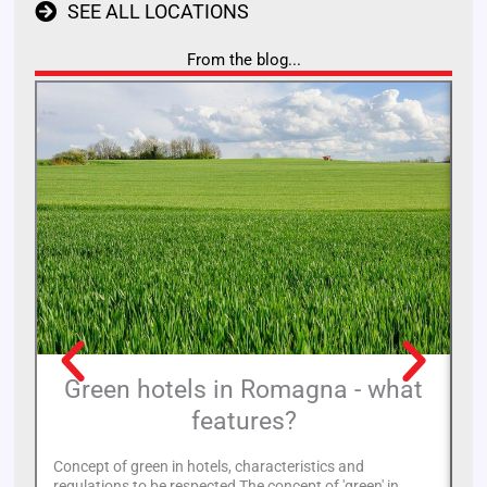
SEE ALL LOCATIONS
From the blog...
Green hotels in Romagna - what
features?
Ye
pr
Concept of green in hotels, characteristics and
mu
regulations to be respected The concept of 'green' in