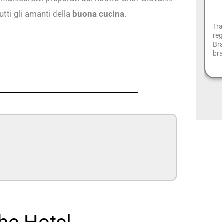
tti gli amanti della
buona cucina
.
Tr
reg
Bra
bra
the Hotel