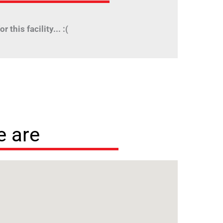
r this facility... :(
 are