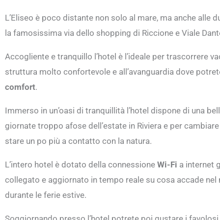
L’Eliseo è poco distante non solo al mare, ma anche alle du
la famosissima via dello shopping di Riccione e Viale Dant
Accogliente e tranquillo l’hotel è l’ideale per trascorrere 
struttura molto confortevole e all’avanguardia dove potret
comfort
.
Immerso in un’oasi di tranquillità l’hotel dispone di una be
giornate troppo afose dell’estate in Riviera e per cambiar
stare un po più a contatto con la natura.
L’intero hotel è dotato della connessione
Wi-Fi
a internet g
collegato e aggiornato in tempo reale su cosa accade nel 
durante le ferie estive.
Soggiornando presso l’hotel potrete poi gustare i favolos