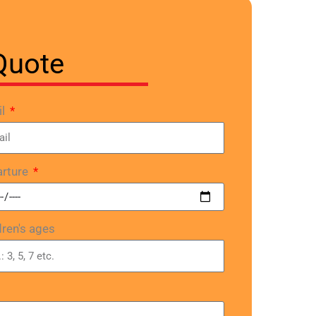
Quote
il
rture
dren's ages