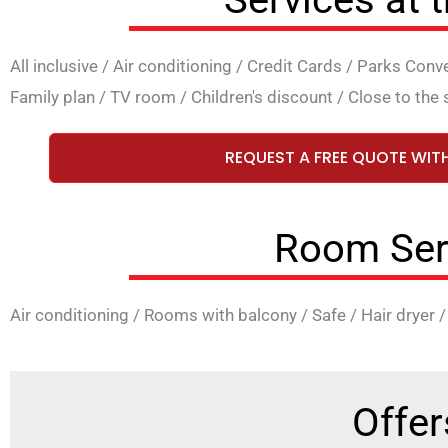
All inclusive
/
Air conditioning
/
Credit Cards
/
Parks Conv
Family plan
/
TV room
/
Children's discount
/
Close to the 
REQUEST A FREE QUOTE WIT
Room Ser
Air conditioning
/
Rooms with balcony
/
Safe
/
Hair dryer
Offer