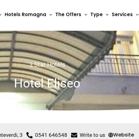
Hotels Romagna
The Offers
Type
Services
3 Star Hotels
Hotel Eliseo
Website
teverdi, 3
0541 646548
Write to us