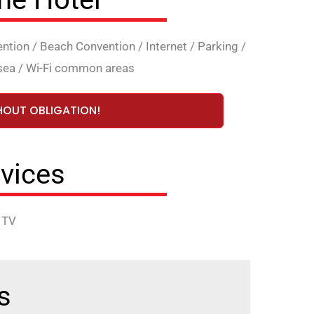
ention
/
Beach Convention
/
Internet
/
Parking
/
sea
/
Wi-Fi common areas
HOUT OBLIGATION!
vices
/
TV
s