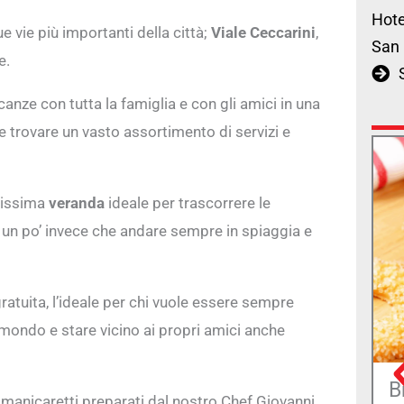
Hote
e vie più importanti della città;
Viale Ceccarini
,
San 
e.
vacanze con tutta la famiglia e con gli amici in una
e trovare un vasto assortimento di servizi e
llissima
veranda
ideale per trascorrere le
e un po’ invece che andare sempre in spiaggia e
ratuita, l’ideale per chi vuole essere sempre
mondo e stare vicino ai propri amici anche
B
i manicaretti preparati dal nostro Chef Giovanni