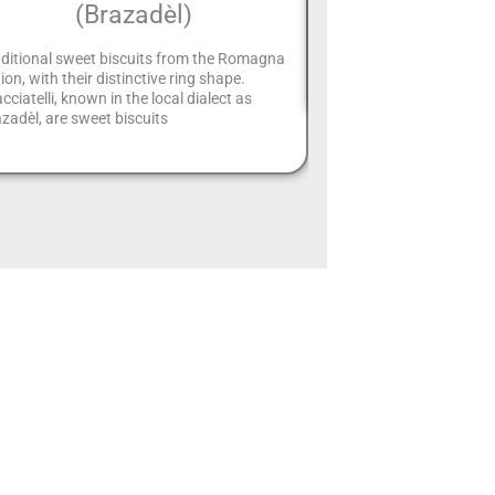
(Brazadèl)
Castel Sismondo is an i
located in the historic cen
aditional sweet biscuits from the Romagna
was built in the 15th cen
ion, with their distinctive ring shape.
cciatelli, known in the local dialect as
zadèl, are sweet biscuits