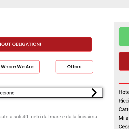
HOUT OBLIGATION!
Where We Are
Offers
Hote
Ricc
Catt
tuato a soli 40 metri dal mare e dalla finissima
Mila
Cese