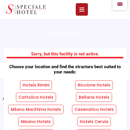
Skip
to
content
3 Star Hotels
Hotel Brown
Sorry, but this facility is not active.
Choose your location and find the structure best suited to
your needs:
Hotels Rimini
Riccione Hotels
Cattolica Hotels
Bellaria Hotels
Home
"
Facilities
"
Hotel Brown
Milano Marittima Hotels
Cesenatico Hotels
REQUEST A FREE QUOTE WITHOUT OBLIGATION!
Misano Hotels
Hotels Cervia