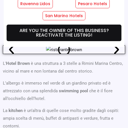
Ravenna Lidos
Pesaro Hotels
Hotel Services
Room Services
San Marino Hotels
Where We Are
Offers
ARE YOU THE OWNER OF THIS BUSINESS?
REACTIVATE THE LISTING!
L'
Hotel Brown
è una struttura a 3 stelle a Rimini Marina Centro,
vicino al mare e non lontana dal centro storico.
L’albergo è immerso nel verde di un giardino privato ed è
attrezzato con una splendida
swimming pool
che è il fiore
all’occhiello dell’hotel.
La
kitchen
è un’altra di quelle cose molto gradite dagli ospiti:
ampia scelta di menù, buffet di antipasti e verdure, frutta e
contorni.