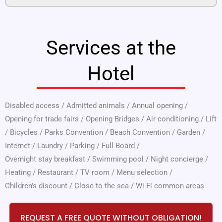
Services at the
Hotel
Disabled access
/
Admitted animals
/
Annual opening
/
Opening for trade fairs
/
Opening Bridges
/
Air conditioning
/
Lift
/
Bicycles
/
Parks Convention
/
Beach Convention
/
Garden
/
Internet
/
Laundry
/
Parking
/
Full Board
/
Overnight stay breakfast
/
Swimming pool
/
Night concierge
/
Heating
/
Restaurant
/
TV room
/
Menu selection
/
Children's discount
/
Close to the sea
/
Wi-Fi common areas
REQUEST A FREE QUOTE WITHOUT OBLIGATION!