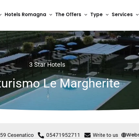
Hotels Romagna
The Offers
Type
Services
3 Star Hotels
turismo Le Margherite
Webs
, 59 Cesenatico
05471952711
Write to us