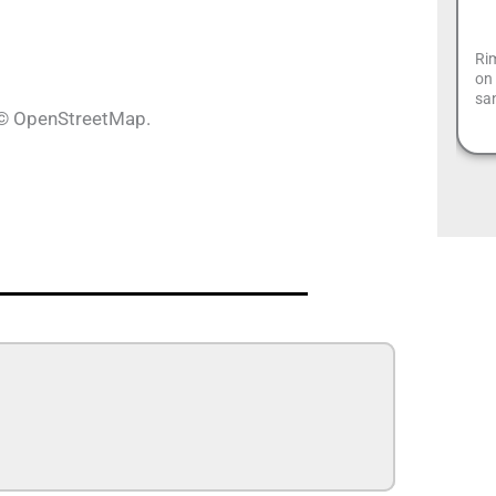
Rim
on 
san
h © OpenStreetMap.