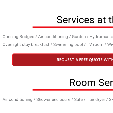
Services at 
Opening Bridges
/
Air conditioning
/
Garden
/
Hydromass
Overnight stay breakfast
/
Swimming pool
/
TV room
/
Wi
REQUEST A FREE QUOTE WIT
Room Ser
Air conditioning
/
Shower enclosure
/
Safe
/
Hair dryer
/
S