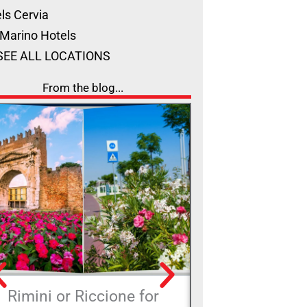
ls Cervia
Marino Hotels
SEE ALL LOCATIONS
From the blog...
Rimini or Riccione for
Grand Hotel 