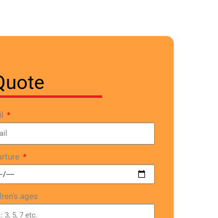
Quote
il
rture
dren's ages