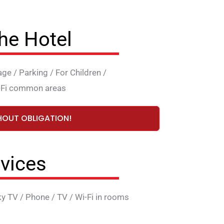
the Hotel
age
/
Parking
/
For Children
/
-Fi common areas
HOUT OBLIGATION!
vices
ky TV
/
Phone
/
TV
/
Wi-Fi in rooms