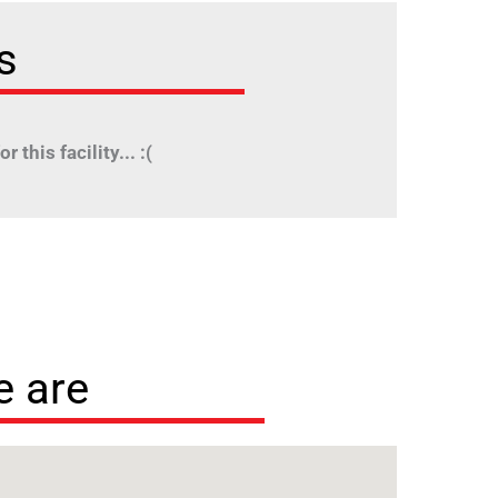
s
r this facility... :(
 are