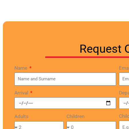
Request 
Name
Ema
Arrival
Depa
Chil
Adults
Children