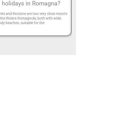
holidays in Romagna?
when luxury
ini and Riccione are two very close resorts
The Grand Hotel in Rimin
the Riviera Romagnola, both with wide,
Italian Adriatic coast, is
dy beaches, suitable for the
and sophistication that