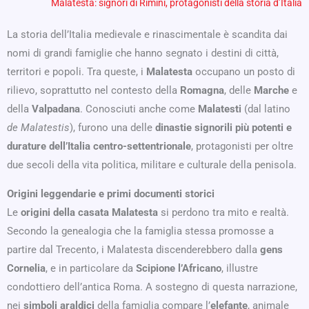
Malatesta: signori di Rimini, protagonisti della storia d’Italia
La storia dell’Italia medievale e rinascimentale è scandita dai
nomi di grandi famiglie che hanno segnato i destini di città,
territori e popoli. Tra queste, i
Malatesta
occupano un posto di
rilievo, soprattutto nel contesto della
Romagna
, delle
Marche
e
della
Valpadana
. Conosciuti anche come
Malatesti
(dal latino
de Malatestis
), furono una delle
dinastie signorili più potenti e
durature dell’Italia centro-settentrionale
, protagonisti per oltre
due secoli della vita politica, militare e culturale della penisola.
Origini leggendarie e primi documenti storici
Le
origini della casata Malatesta
si perdono tra mito e realtà.
Secondo la genealogia che la famiglia stessa promosse a
partire dal Trecento, i Malatesta discenderebbero dalla
gens
Cornelia
, e in particolare da
Scipione l’Africano
, illustre
condottiero dell’antica Roma. A sostegno di questa narrazione,
nei
simboli araldici
della famiglia compare l’
elefante
, animale