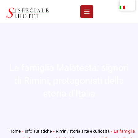
Vai
al
contenuto
La famiglia Malatesta: signori
di Rimini, protagonisti della
storia d’Italia
Home
»
Info Turistiche
»
Rimini, storia arte e curiosità
»
La famiglia