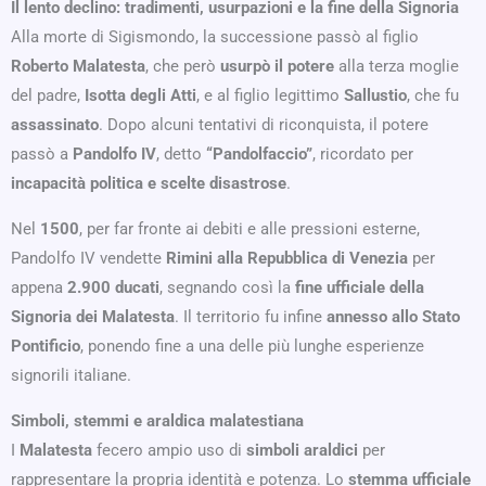
Il lento declino: tradimenti, usurpazioni e la fine della Signoria
Alla morte di Sigismondo, la successione passò al figlio
Roberto Malatesta
, che però
usurpò il potere
alla terza moglie
del padre,
Isotta degli Atti
, e al figlio legittimo
Sallustio
, che fu
assassinato
. Dopo alcuni tentativi di riconquista, il potere
passò a
Pandolfo IV
, detto
“Pandolfaccio”
, ricordato per
incapacità politica e scelte disastrose
.
Nel
1500
, per far fronte ai debiti e alle pressioni esterne,
Pandolfo IV vendette
Rimini alla Repubblica di Venezia
per
appena
2.900 ducati
, segnando così la
fine ufficiale della
Signoria dei Malatesta
. Il territorio fu infine
annesso allo Stato
Pontificio
, ponendo fine a una delle più lunghe esperienze
signorili italiane.
Simboli, stemmi e araldica malatestiana
I
Malatesta
fecero ampio uso di
simboli araldici
per
rappresentare la propria identità e potenza. Lo
stemma ufficiale