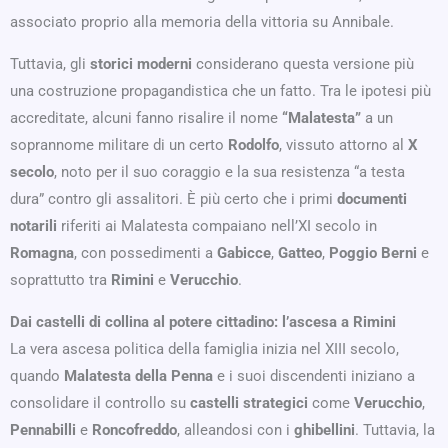
associato proprio alla memoria della vittoria su Annibale.
Tuttavia, gli
storici moderni
considerano questa versione più
una costruzione propagandistica che un fatto. Tra le ipotesi più
accreditate, alcuni fanno risalire il nome
“Malatesta”
a un
soprannome militare di un certo
Rodolfo
, vissuto attorno al
X
secolo
, noto per il suo coraggio e la sua resistenza “a testa
dura” contro gli assalitori. È più certo che i primi
documenti
notarili
riferiti ai Malatesta compaiano nell’XI secolo in
Romagna
, con possedimenti a
Gabicce
,
Gatteo
,
Poggio Berni
e
soprattutto tra
Rimini
e
Verucchio
.
Dai castelli di collina al potere cittadino: l’ascesa a Rimini
La vera ascesa politica della famiglia inizia nel XIII secolo,
quando
Malatesta della Penna
e i suoi discendenti iniziano a
consolidare il controllo su
castelli strategici
come
Verucchio
,
Pennabilli
e
Roncofreddo
, alleandosi con i
ghibellini
. Tuttavia, la