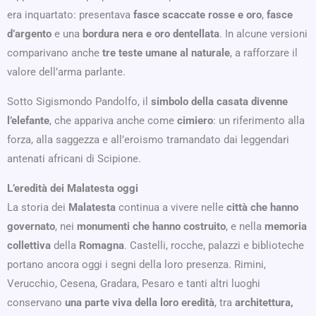
era inquartato: presentava
fasce scaccate rosse e oro
,
fasce
d’argento
e una
bordura nera e oro dentellata
. In alcune versioni
comparivano anche
tre teste umane al naturale
, a rafforzare il
valore dell’arma parlante.
Sotto Sigismondo Pandolfo, il
simbolo della casata divenne
l’elefante
, che appariva anche come
cimiero
: un riferimento alla
forza, alla saggezza e all’eroismo tramandato dai leggendari
antenati africani di Scipione.
L’eredità dei Malatesta oggi
La storia dei
Malatesta
continua a vivere nelle
città che hanno
governato
, nei
monumenti che hanno costruito
, e nella
memoria
collettiva
della
Romagna
. Castelli, rocche, palazzi e biblioteche
portano ancora oggi i segni della loro presenza. Rimini,
Verucchio, Cesena, Gradara, Pesaro e tanti altri luoghi
conservano
una parte viva della loro eredità
, tra
architettura,