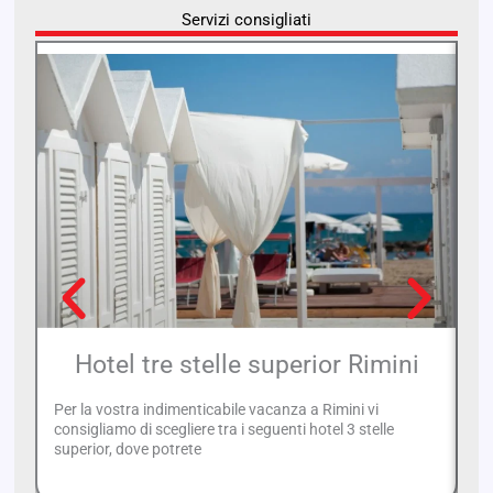
Servizi consigliati
Hotel tre stelle superior Rimini
Per la vostra indimenticabile vacanza a Rimini vi
consigliamo di scegliere tra i seguenti hotel 3 stelle
In
superior, dove potrete
tr
lo