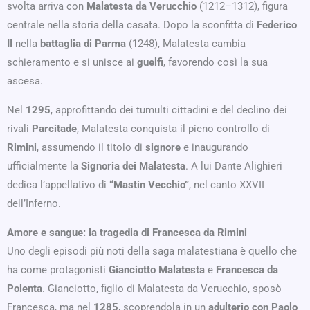
svolta arriva con
Malatesta da Verucchio
(1212–1312), figura
centrale nella storia della casata. Dopo la sconfitta di
Federico
II
nella
battaglia di Parma
(1248), Malatesta cambia
schieramento e si unisce ai
guelfi
, favorendo così la sua
ascesa.
Nel
1295
, approfittando dei tumulti cittadini e del declino dei
rivali
Parcitade
, Malatesta conquista il pieno controllo di
Rimini
, assumendo il titolo di
signore
e inaugurando
ufficialmente la
Signoria dei Malatesta
. A lui Dante Alighieri
dedica l’appellativo di
“Mastin Vecchio”
, nel canto XXVII
dell’Inferno.
Amore e sangue: la tragedia di Francesca da Rimini
Uno degli episodi più noti della saga malatestiana è quello che
ha come protagonisti
Gianciotto Malatesta
e
Francesca da
Polenta
. Gianciotto, figlio di Malatesta da Verucchio, sposò
Francesca, ma nel
1285
, scoprendola in un
adulterio con Paolo