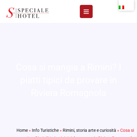
Vai
al
contenuto
Cosa si mangia a Rimini? I
piatti tipici da provare in
Riviera Romagnola
Home
»
Info Turistiche
»
Rimini, storia arte e curiosità
»
Cosa si