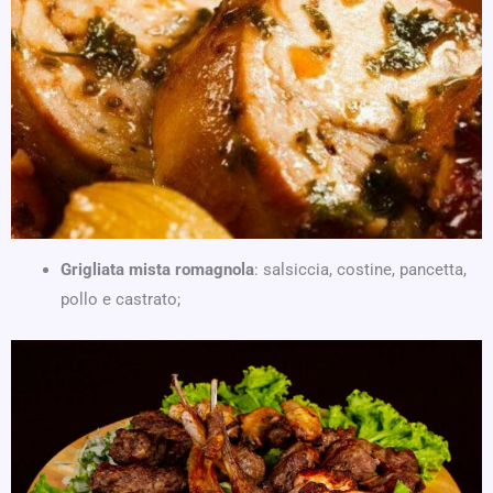
Grigliata mista romagnola
: salsiccia, costine, pancetta,
pollo e castrato;