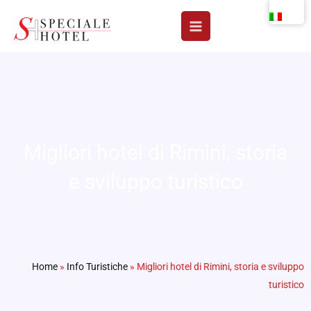
Vai
al
contenuto
Migliori hotel di Rimini, storia
e sviluppo turistico
Home
»
Info Turistiche
»
Migliori hotel di Rimini, storia e sviluppo
turistico