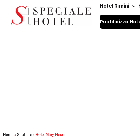
Vai
Hotel Rimini
al
Pubblicizza Hot
contenuto
Home
»
Strutture
»
Hotel Mary Fleur