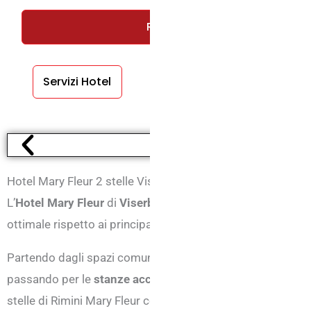
RICHIEDI UN PREVENTIVO GRA
Servizi Hotel
Servizi Camere
Hotel Mary Fleur 2 stelle Viserba di Rimini
L’
Hotel Mary Fleur
di
Viserba
di Rimini è una confortevole s
ottimale rispetto ai principali punti d’interesse della città e
Partendo dagli spazi comuni ampi ed arredati con gusto come
passando per le
stanze accessoriate
e comode, fino ad app
stelle di Rimini Mary Fleur costituisce una sistemazione 