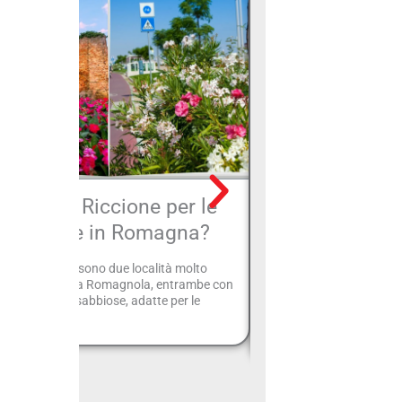
Rimini o Riccione per le
Hotel Capodan
vacanze in Romagna?
Roma
ini e Riccione sono due località molto
Hotel Capodanno Riccion
ine sulla Riviera Romagnola, entrambe con
Cesenatico e Costa Adri
agge ampie e sabbiose, adatte per le
Capodanno a Rimini? Con
quest'anno si può. Le Fes