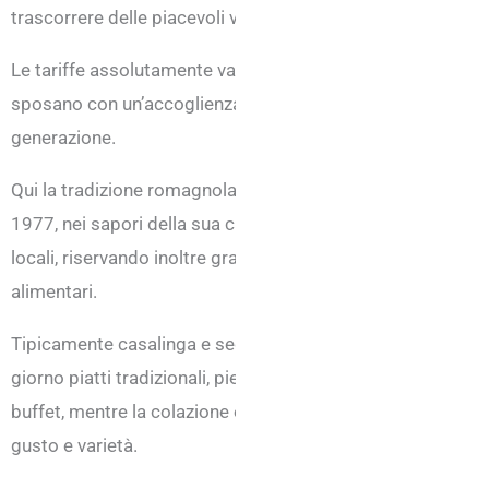
trascorrere delle piacevoli vacanze balneari in Riviera sen
Le tariffe assolutamente vantaggiose e le offerte sempre f
sposano con un’accoglienza davvero impeccabile fatta di c
generazione.
Qui la tradizione romagnola la si può davvero assaporare nel
1977, nei sapori della sua cucina, curata nei minimi dettagl
locali, riservando inoltre grande attenzioni a chi soffre di 
alimentari.
Tipicamente casalinga e seguita direttamente dal titolare, 
giorno piatti tradizionali, pietanze succulente e gustose 
buffet, mentre la colazione è un momento davvero magico
gusto e varietà.