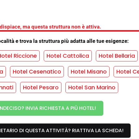
 dispiace, ma questa struttura non è attiva.
ocalità e trova la struttura più adatta alle tue esigenze:
Hotel Riccione
Hotel Cattolica
Hotel Bellaria
ma
Hotel Cesenatico
Hotel Misano
Hotel Ce
n Hotel
nnati
Hotel Pesaro
Hotel San Marino
o
/
Convenzione parchi
/
Convenzione spiaggia
/
INDECISO? INVIA RICHIESTA A PIÙ HOTEL!
iglia
/
Portineria notturna
/
Sala TV
/
RIETARIO DI QUESTA ATTIVITÀ? RIATTIVA LA SCHEDA!