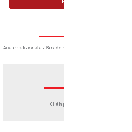
RICHIEDI UN PREVENTIVO GRA
Servizi in
Aria condizionata
/
Box doccia
/
Camere con balcone
/
Ca
Offer
Ci dispiace, ma nessuna offerta è att