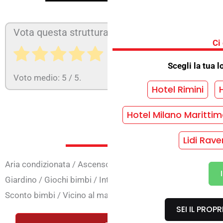
Vota questa struttura:
Ci
Scegli la tua l
Voto medio:
5
/ 5.
Hotel Rimini
Hotel Milano Maritti
Servizi i
Lidi Rave
Aria condizionata
/
Ascensore
/
Biciclette
/
Carte di credit
Giardino
/
Giochi bimbi
/
Internet
/
Parcheggio
/
Piano fam
Sconto bimbi
/
Vicino al mare
/
Wi-Fi aree comuni
SEI IL PROP