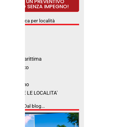
RICHIEDI UN PREVENTIVO
GRATUITO SENZA IMPEGNO!
Ricerca per località
l Rimini
l Riccione
l Cattolica
l Milano Marittima
l Cesenatico
l Cervia
l San Marino
VEDI TUTTE LE LOCALITA'
Dal blog...