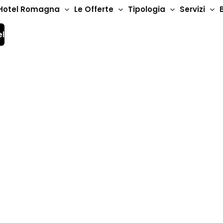
Hotel Romagna
Le Offerte
Tipologia
Servizi
el
Hotel 2 Stelle
Hotel Mary Fleur