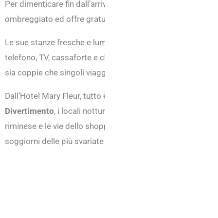
Per dimenticare fin dall’arrivo in hotel l’ansia del posteggi
ombreggiato ed offre gratuitamente il servizio biciclette p
Le sue stanze fresche e luminose, sono arredate in modo fu
telefono, TV, cassaforte e climatizzazione inclusa nel prez
sia coppie che singoli viaggiatori, grazie alle varie tipologi
Dall’Hotel Mary Fleur, tutto è a portata di mano: la spiaggia d
Divertimento
, i locali notturni, le discoteche, i mezzi di tr
riminese e le vie dello shopping e della passeggiata seral
soggiorni delle più svariate tipologie di viaggiatori.