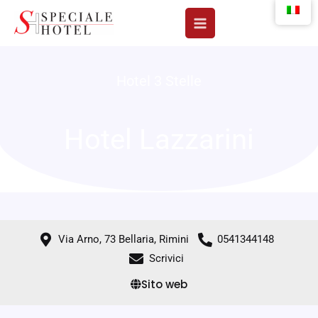
Vai
al
contenuto
Hotel 3 Stelle
Hotel Lazzarini
Via Arno, 73 Bellaria, Rimini
0541344148
Scrivici
Sito web