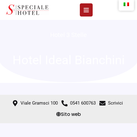
Vai
al
contenuto
Hotel 3 Stelle
Hotel Ideal Bianchini
Viale Gramsci 100
0541 600763
Scrivici
Sito web