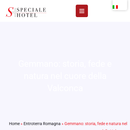
Vai
al
contenuto
Gemmano: storia, fede e
natura nel cuore della
Valconca
Home
»
Entroterra Romagna
»
Gemmano: storia, fede e natura nel