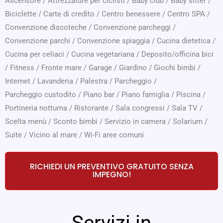
Ascensore
/
Attrezzature per ciclisti
/
Baby club
/
Baby sitter
/
Biciclette
/
Carte di credito
/
Centro benessere
/
Centro SPA
/
Convenzione discoteche
/
Convenzione parcheggi
/
Convenzione parchi
/
Convenzione spiaggia
/
Cucina dietetica
/
Cucina per celiaci
/
Cucina vegetariana
/
Deposito/officina bici
/
Fitness
/
Fronte mare
/
Garage
/
Giardino
/
Giochi bimbi
/
Internet
/
Lavanderia
/
Palestra
/
Parcheggio
/
Parcheggio custodito
/
Piano bar
/
Piano famiglia
/
Piscina
/
Portineria notturna
/
Ristorante
/
Sala congressi
/
Sala TV
/
Scelta menù
/
Sconto bimbi
/
Servizio in camera
/
Solarium
/
Suite
/
Vicino al mare
/
Wi-Fi aree comuni
RICHIEDI UN PREVENTIVO GRATUITO SENZA
IMPEGNO!
Servizi in