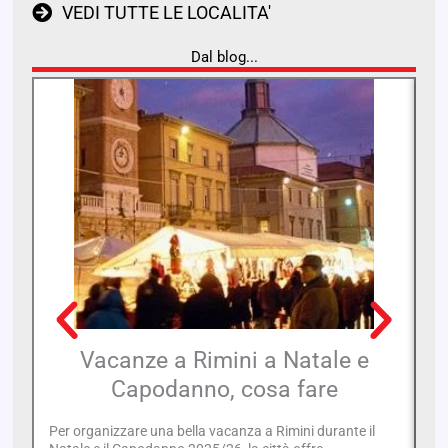
VEDI TUTTE LE LOCALITA'
Dal blog...
Vacanze a Rimini a Natale e
C
Capodanno, cosa fare
Si
re
Per organizzare una bella vacanza a Rimini durante il
a 