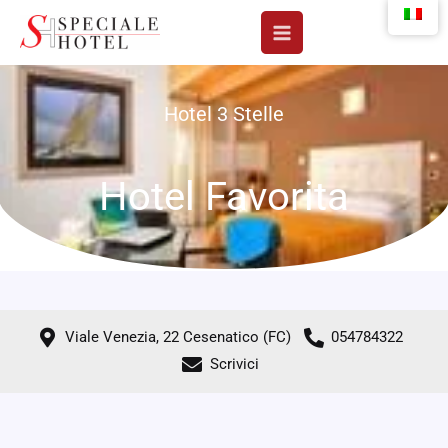
Vai
al
contenuto
Hotel 3 Stelle
Hotel Favorita
Viale Venezia, 22 Cesenatico (FC)
054784322
Scrivici