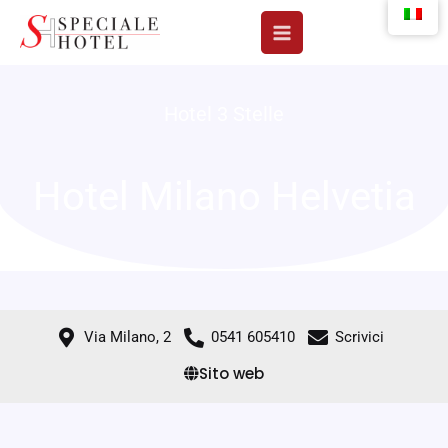
Vai
al
contenuto
Hotel 3 Stelle
Hotel Milano Helvetia
Via Milano, 2
0541 605410
Scrivici
Sito web