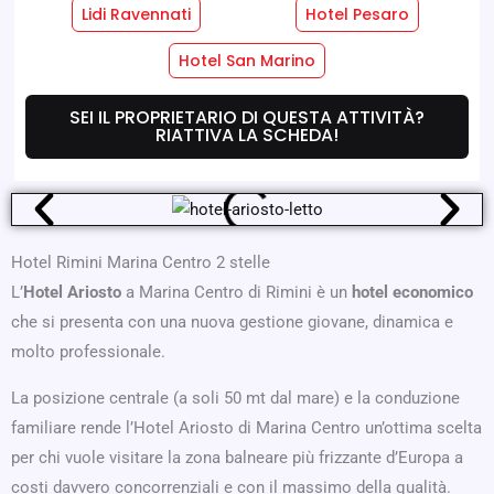
Lidi Ravennati
Hotel Pesaro
Servizi Hotel
Servizi Camere
Hotel San Marino
SEI IL PROPRIETARIO DI QUESTA ATTIVITÀ?
Dove Siamo
Offerte
RIATTIVA LA SCHEDA!
Hotel Rimini Marina Centro 2 stelle
L’
Hotel Ariosto
a Marina Centro di Rimini è un
hotel economico
che si presenta con una nuova gestione giovane, dinamica e
molto professionale.
La posizione centrale (a soli 50 mt dal mare) e la conduzione
familiare rende l’Hotel Ariosto di Marina Centro un’ottima scelta
per chi vuole visitare la zona balneare più frizzante d’Europa a
costi davvero concorrenziali e con il massimo della qualità.