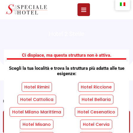
Vai
al
contenuto
Hotel 2 Stelle
Hotel Ariosto
Ci dispiace, ma questa struttura non è attiva.
Scegli la tua località e trova la struttura più adatta alle tue
esigenze:
Hotel Rimini
Hotel Riccione
Hotel Cattolica
Hotel Bellaria
Home
»
Strutture
»
Hotel Ariosto
Hotel Milano Marittima
Hotel Cesenatico
RICHIEDI UN PREVENTIVO GRATUITO SENZA
IMPEGNO!
Hotel Misano
Hotel Cervia