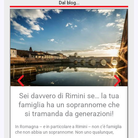
Dal blog...
Sei davvero di Rimini se… la tua
famiglia ha un soprannome che
si tramanda da generazioni!
Sa
co
In Romagna – e in particolare a Rimini – non c’è famiglia
in
che non abbia un soprannome. Non uno qualunque,