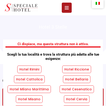
Vai
al
contenuto
Hotel 3 Stelle
Hotel Adria Nuova
Ci dispiace, ma questa struttura non è attiva.
Scegli la tua località e trova la struttura più adatta alle tue
esigenze:
Hotel Rimini
Hotel Riccione
Hotel Cattolica
Hotel Bellaria
Home
»
Strutture
»
Hotel Adria Nuova
Hotel Milano Marittima
Hotel Cesenatico
RICHIEDI UN PREVENTIVO GRATUITO SENZA
IMPEGNO!
Hotel Misano
Hotel Cervia