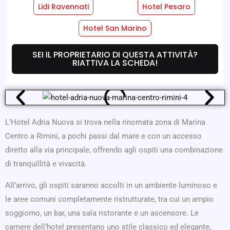
Lidi Ravennati
Hotel Pesaro
Servizi Hotel
Servizi Camere
Hotel San Marino
SEI IL PROPRIETARIO DI QUESTA ATTIVITÀ?
Dove Siamo
Offerte
RIATTIVA LA SCHEDA!
L’Hotel Adria Nuova si trova nella rinomata zona di Marina
Centro a Rimini, a pochi passi dal mare e con un accesso
diretto alla via principale, offrendo agli ospiti una combinazione
di tranquillità e vivacità.
All’arrivo, gli ospiti saranno accolti in un ambiente luminoso e
le aree comuni completamente ristrutturate, tra cui un ampio
soggiorno, un bar, una sala ristorante e un ascensore. Le
camere dell’hotel presentano uno stile classico ed elegante,