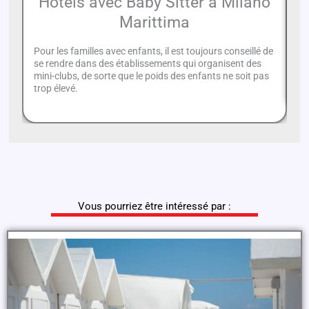
Hôtels avec Baby Sitter à Milano
Marittima
Pour les familles avec enfants, il est toujours conseillé de
En
se rendre dans des établissements qui organisent des
vo
mini-clubs, de sorte que le poids des enfants ne soit pas
et
trop élevé.
Vous pourriez être intéressé par :