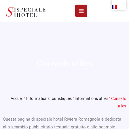
Aller
au
contenu
Conseils utiles
Accueil
"
Informations touristiques
"
Informations utiles
"
Conseils
utiles
Questa pagina di speciale hotel Riviera Romagnola è dedicata
allo scambio pubblicitario testuale gratuito e allo scambio