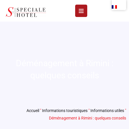
Aller
au
contenu
Déménagement à Rimini :
quelques conseils
Accueil
"
Informations touristiques
"
Informations utiles
"
Déménagement à Rimini : quelques conseils