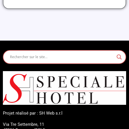
Projet réalisé par : SH Web s.r.l
Via Tre Settembre, 11