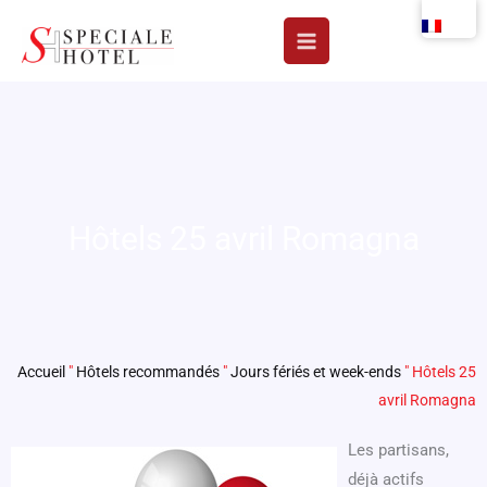
Aller
au
contenu
Hôtels 25 avril Romagna
Accueil
"
Hôtels recommandés
"
Jours fériés et week-ends
"
Hôtels 25
avril Romagna
Les partisans,
déjà actifs