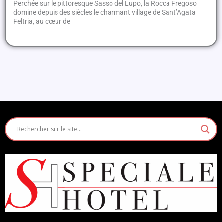
Perchée sur le pittoresque Sasso del Lupo, la Rocca Fregoso
domine depuis des siècles le charmant village de Sant’Agata
Feltria, au cœur de