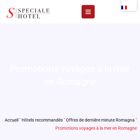
Aller
au
contenu
Promotions voyages à la mer
en Romagne
Accueil
"
Hôtels recommandés
"
Offres de dernière minute Romagna
"
Promotions voyages à la mer en Romagne