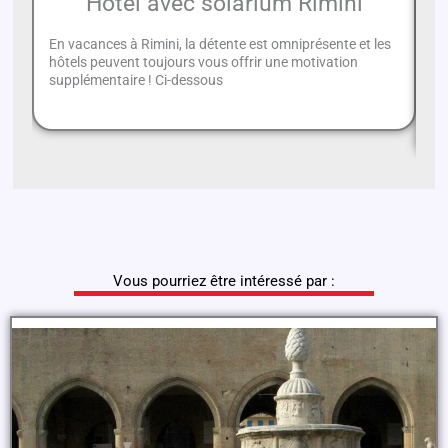
Hôtel avec solarium Rimini
En vacances à Rimini, la détente est omniprésente et les
hôtels peuvent toujours vous offrir une motivation
En
supplémentaire ! Ci-dessous
vo
et
Vous pourriez être intéressé par :